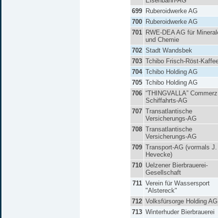
Eisenbahn-AG
699
Ruberoidwerke AG
700
Ruberoidwerke AG
701
RWE-DEA AG für Mineral
und Chemie
702
Stadt Wandsbek
703
Tchibo Frisch-Röst-Kaffe
704
Tchibo Holding AG
705
Tchibo Holding AG
706
“THINGVALLA” Commerz
Schiffahrts-AG
707
Transatlantische
Versicherungs-AG
708
Transatlantische
Versicherungs-AG
709
Transport-AG (vormals J.
Hevecke)
710
Uelzener Bierbrauerei-
Gesellschaft
711
Verein für Wassersport
"Alstereck"
712
Volksfürsorge Holding AG
713
Winterhuder Bierbrauerei