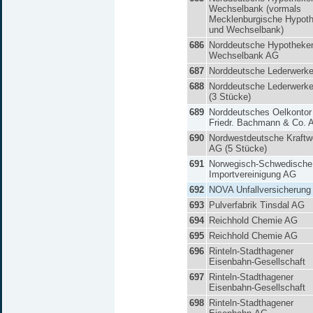
Wechselbank (vormals
Mecklenburgische Hypot
und Wechselbank)
686
Norddeutsche Hypotheke
Wechselbank AG
687
Norddeutsche Lederwerk
688
Norddeutsche Lederwerk
(3 Stücke)
689
Norddeutsches Oelkontor
Friedr. Bachmann & Co. 
690
Nordwestdeutsche Kraftw
AG (5 Stücke)
691
Norwegisch-Schwedische
Importvereinigung AG
692
NOVA Unfallversicherung
693
Pulverfabrik Tinsdal AG
694
Reichhold Chemie AG
695
Reichhold Chemie AG
696
Rinteln-Stadthagener
Eisenbahn-Gesellschaft
697
Rinteln-Stadthagener
Eisenbahn-Gesellschaft
698
Rinteln-Stadthagener