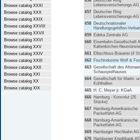
656
Deutscher Ring
Lebensversicherungs-AG
Browse catalog XXXI
657
Deutscher Ring
Browse catalog XXX
Lebensversicherungs-AG
Browse catalog XXIX
658
Deutschnationaler
Browse catalog XXVIII
Handlungsgehilfen-Verba
Browse catalog XXVII
659
Edeka Zentrale AG
Browse catalog XXVI
660
Eisenbahn-Gesellschaft A
Kaltenkirchen-Neumünste
Browse catalog XXV
661
Elbschloss-Brauerei (4 S
Browse catalog XXIV
662
Fischindustrie Wolf & Fo
Browse catalog XXIII
663
Gesellschaft des Altonaer
Browse catalog XXII
Schauspielhauses
Browse catalog XXI
664
Gesellschaft für Markt- u
Browse catalog XX
Kühlhallen
Browse catalog XIX
665
H. C. Meyer jr. KGaA
666
Hamburg - Konvolut (25
Stücke)
667
Hamburg-Amerikanische
Packetfahrt-AG
668
Hamburg-Amerikanische
Packetfahrt-AG
669
Hamburger Hochbahn AG
670
Hamburger Kreditbank A