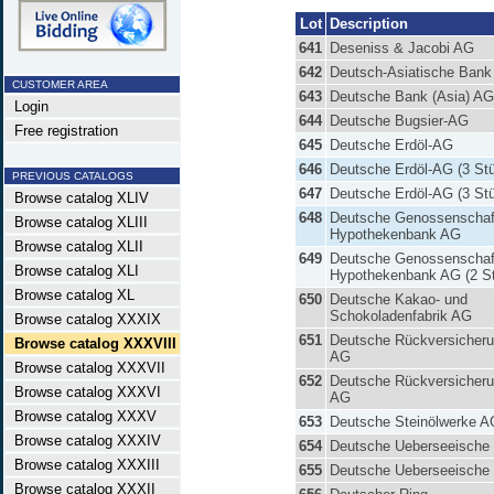
Lot
Description
641
Deseniss & Jacobi AG
642
Deutsch-Asiatische Bank
CUSTOMER AREA
643
Deutsche Bank (Asia) AG
Login
644
Deutsche Bugsier-AG
Free registration
645
Deutsche Erdöl-AG
646
Deutsche Erdöl-AG (3 St
PREVIOUS CATALOGS
647
Deutsche Erdöl-AG (3 St
Browse catalog XLIV
648
Deutsche Genossenschaf
Browse catalog XLIII
Hypothekenbank AG
Browse catalog XLII
649
Deutsche Genossenschaf
Browse catalog XLI
Hypothekenbank AG (2 S
Browse catalog XL
650
Deutsche Kakao- und
Schokoladenfabrik AG
Browse catalog XXXIX
651
Deutsche Rückversicher
Browse catalog XXXVIII
AG
Browse catalog XXXVII
652
Deutsche Rückversicher
Browse catalog XXXVI
AG
Browse catalog XXXV
653
Deutsche Steinölwerke A
Browse catalog XXXIV
654
Deutsche Ueberseeische
Browse catalog XXXIII
655
Deutsche Ueberseeische
Browse catalog XXXII