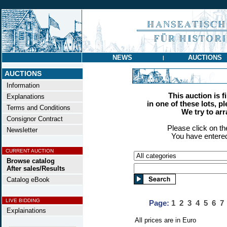
NEWS
AUCTIONS
|
AUCTIONS
Information
This auction is f
Explanations
in one of these lots, p
Terms and Conditions
We try to ar
Consignor Contract
Please click on t
Newsletter
You have entered
CURRENT AUCTION
Browse catalog
After sales/Results
Catalog eBook
LIVE BIDDING
Page:
1
2
3
4
5
6
7
Explainations
All prices are in Euro