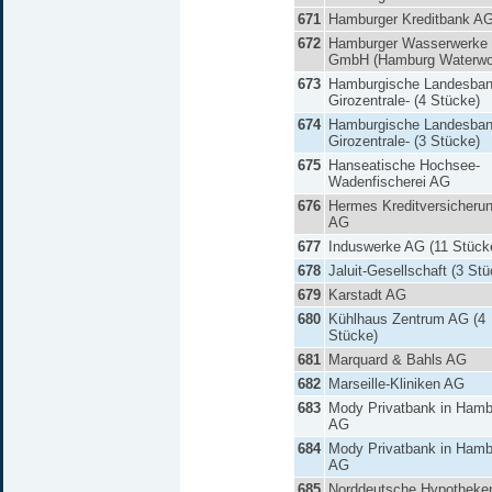
671
Hamburger Kreditbank A
672
Hamburger Wasserwerke
GmbH (Hamburg Waterwo
673
Hamburgische Landesban
Girozentrale- (4 Stücke)
674
Hamburgische Landesban
Girozentrale- (3 Stücke)
675
Hanseatische Hochsee-
Wadenfischerei AG
676
Hermes Kreditversicheru
AG
677
Induswerke AG (11 Stück
678
Jaluit-Gesellschaft (3 St
679
Karstadt AG
680
Kühlhaus Zentrum AG (4
Stücke)
681
Marquard & Bahls AG
682
Marseille-Kliniken AG
683
Mody Privatbank in Hamb
AG
684
Mody Privatbank in Hamb
AG
685
Norddeutsche Hypotheke