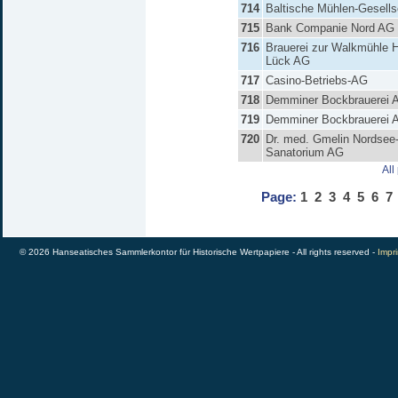
714
Baltische Mühlen-Gesells
715
Bank Companie Nord AG
716
Brauerei zur Walkmühle H
Lück AG
717
Casino-Betriebs-AG
718
Demminer Bockbrauerei 
719
Demminer Bockbrauerei 
720
Dr. med. Gmelin Nordsee
Sanatorium AG
All
Page:
1
2
3
4
5
6
7
© 2026 Hanseatisches Sammlerkontor für Historische Wertpapiere - All rights reserved -
Impri