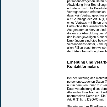
personenbezogenen Daten nur
Abwicklung Ihrer Bestellung 
erforderlich ist. Die Bereitst
Vertragsschluss erforderlich.
dass kein Vertrag geschlosse
auf Grundlage des Art. 6 (1) 
eines Vertrags mit Ihnen erf
Dritte ohne Ihre ausdrückliche
Ausgenommen hiervon sind le
die wir zur Abwicklung des V
den in den jeweiligen Klaus
Empfängern sind dies beispi
Versanddienstleister, Zahlung
allen Fällen beachten wir st
der Datenübermittlung besch
Erhebung und Verarbe
Kontaktformulars
Bei der Nutzung des Kontakt
personenbezogenen Daten (N
nur in dem von Ihnen zur Ve
Datenverarbeitung dient de
Absenden Ihrer Nachricht will
übermittelten Daten ein. Die
Art. 6 (1) lit. a DSGVO mit Ih
Sie können Ihre Einwilligung 