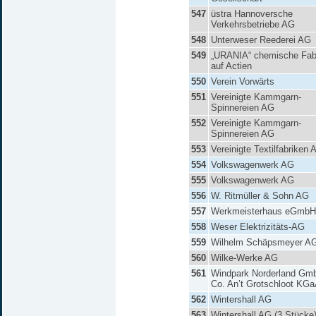
547
üstra Hannoversche
Verkehrsbetriebe AG
548
Unterweser Reederei AG
549
„URANIA“ chemische Fab
auf Actien
550
Verein Vorwärts
551
Vereinigte Kammgarn-
Spinnereien AG
552
Vereinigte Kammgarn-
Spinnereien AG
553
Vereinigte Textilfabriken 
554
Volkswagenwerk AG
555
Volkswagenwerk AG
556
W. Ritmüller & Sohn AG
557
Werkmeisterhaus eGmbH
558
Weser Elektrizitäts-AG
559
Wilhelm Schäpsmeyer A
560
Wilke-Werke AG
561
Windpark Norderland Gm
Co. An’t Grotschloot KG
562
Wintershall AG
563
Wintershall AG (3 Stücke