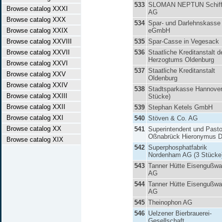
533
SLOMAN NEPTUN Schiffa
Browse catalog XXXI
AG
Browse catalog XXX
534
Spar- und Darlehnskasse
Browse catalog XXIX
eGmbH
Browse catalog XXVIII
535
Spar-Casse in Vegesack
Browse catalog XXVII
536
Staatliche Kreditanstalt d
Herzogtums Oldenburg
Browse catalog XXVI
537
Staatliche Kreditanstalt
Browse catalog XXV
Oldenburg
Browse catalog XXIV
538
Stadtsparkasse Hannover
Browse catalog XXIII
Stücke)
Browse catalog XXII
539
Stephan Ketels GmbH
Browse catalog XXI
540
Stöven & Co. AG
Browse catalog XX
541
Superintendent und Pasto
Oßnabrück Hieronymus D
Browse catalog XIX
542
Superphosphatfabrik
Nordenham AG (3 Stücke
543
Tanner Hütte Eisengußwa
AG
544
Tanner Hütte Eisengußwa
AG
545
Theinophon AG
546
Uelzener Bierbrauerei-
Gesellschaft