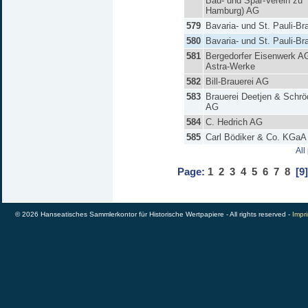
Bau- und Spar-Verein zu
Hamburg) AG
579
Bavaria- und St. Pauli-Br
580
Bavaria- und St. Pauli-Br
581
Bergedorfer Eisenwerk A
Astra-Werke
582
Bill-Brauerei AG
583
Brauerei Deetjen & Schrö
AG
584
C. Hedrich AG
585
Carl Bödiker & Co. KGaA
All
Page:
1
2
3
4
5
6
7
8
[9]
© 2026 Hanseatisches Sammlerkontor für Historische Wertpapiere - All rights reserved -
Impri