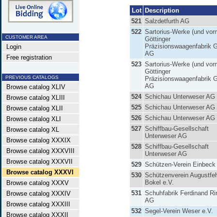
Lot
Description
521
Salzdetfurth AG
522
Sartorius-Werke (und vor
CUSTOMER AREA
Göttinger
Präzisionswaagenfabrik
Login
AG
Free registration
523
Sartorius-Werke (und vor
Göttinger
PREVIOUS CATALOGS
Präzisionswaagenfabrik
AG
Browse catalog XLIV
524
Schichau Unterweser AG
Browse catalog XLIII
525
Schichau Unterweser AG
Browse catalog XLII
526
Schichau Unterweser AG
Browse catalog XLI
527
Schiffbau-Gesellschaft
Browse catalog XL
Unterweser AG
Browse catalog XXXIX
528
Schiffbau-Gesellschaft
Browse catalog XXXVIII
Unterweser AG
Browse catalog XXXVII
529
Schützen-Verein Einbeck
Browse catalog XXXVI
530
Schützenverein Augustfe
Bokel e.V.
Browse catalog XXXV
531
Schuhfabrik Ferdinand Ri
Browse catalog XXXIV
AG
Browse catalog XXXIII
532
Segel-Verein Weser e.V.
Browse catalog XXXII