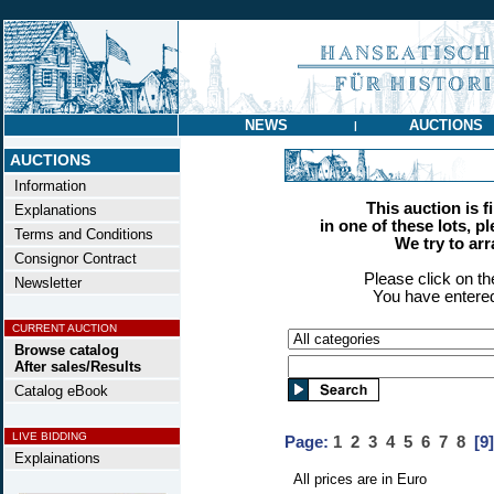
NEWS
AUCTIONS
|
AUCTIONS
Information
This auction is f
Explanations
in one of these lots, p
Terms and Conditions
We try to ar
Consignor Contract
Please click on t
Newsletter
You have entered
CURRENT AUCTION
Browse catalog
After sales/Results
Catalog eBook
LIVE BIDDING
Page:
1
2
3
4
5
6
7
8
[9]
Explainations
All prices are in Euro