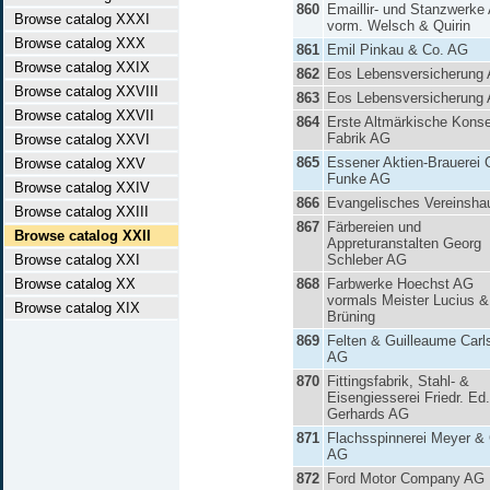
860
Emaillir- und Stanzwerke
Browse catalog XXXI
vorm. Welsch & Quirin
Browse catalog XXX
861
Emil Pinkau & Co. AG
Browse catalog XXIX
862
Eos Lebensversicherung
Browse catalog XXVIII
863
Eos Lebensversicherung
Browse catalog XXVII
864
Erste Altmärkische Konse
Fabrik AG
Browse catalog XXVI
865
Essener Aktien-Brauerei 
Browse catalog XXV
Funke AG
Browse catalog XXIV
866
Evangelisches Vereinsha
Browse catalog XXIII
867
Färbereien und
Browse catalog XXII
Appreturanstalten Georg
Browse catalog XXI
Schleber AG
Browse catalog XX
868
Farbwerke Hoechst AG
vormals Meister Lucius &
Browse catalog XIX
Brüning
869
Felten & Guilleaume Carl
AG
870
Fittingsfabrik, Stahl- &
Eisengiesserei Friedr. Ed.
Gerhards AG
871
Flachsspinnerei Meyer &
AG
872
Ford Motor Company AG