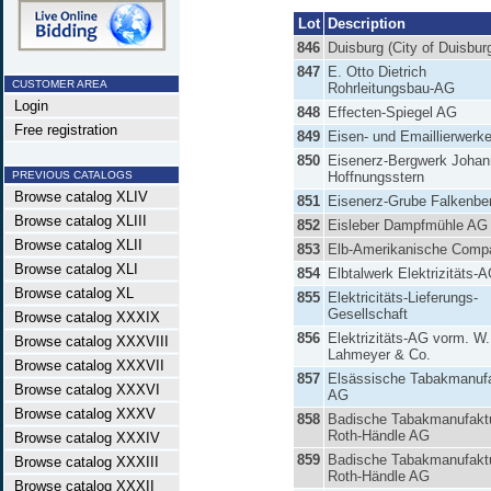
Lot
Description
846
Duisburg (City of Duisbur
847
E. Otto Dietrich
CUSTOMER AREA
Rohrleitungsbau-AG
Login
848
Effecten-Spiegel AG
Free registration
849
Eisen- und Emaillierwerk
850
Eisenerz-Bergwerk Johan
PREVIOUS CATALOGS
Hoffnungsstern
Browse catalog XLIV
851
Eisenerz-Grube Falkenbe
Browse catalog XLIII
852
Eisleber Dampfmühle AG
Browse catalog XLII
853
Elb-Amerikanische Comp
Browse catalog XLI
854
Elbtalwerk Elektrizitäts-
Browse catalog XL
855
Elektricitäts-Lieferungs-
Gesellschaft
Browse catalog XXXIX
856
Elektrizitäts-AG vorm. W.
Browse catalog XXXVIII
Lahmeyer & Co.
Browse catalog XXXVII
857
Elsässische Tabakmanuf
Browse catalog XXXVI
AG
Browse catalog XXXV
858
Badische Tabakmanufakt
Roth-Händle AG
Browse catalog XXXIV
859
Badische Tabakmanufakt
Browse catalog XXXIII
Roth-Händle AG
Browse catalog XXXII