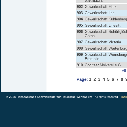
e.G.m.b.H.
902
Gewerkschaft Flick
903
Gewerkschaft Ilse
904
Gewerkschaft Kuhlenberg
905
Gewerkschaft Linesitt
906
Gewerkschaft Schürfglüc
Gotha
907
Gewerkschaft Victoria
908
Gewerkschaft Wartenbur
909
Gewerkschaft Wernsberg
Erbstolln
910
Görlitzer Molkerei e.G.
All
Page:
1
2
3
4
5
6
7
8
© 2026 Hanseatisches Sammlerkontor für Historische Wertpapiere - All rights reserved -
Impri