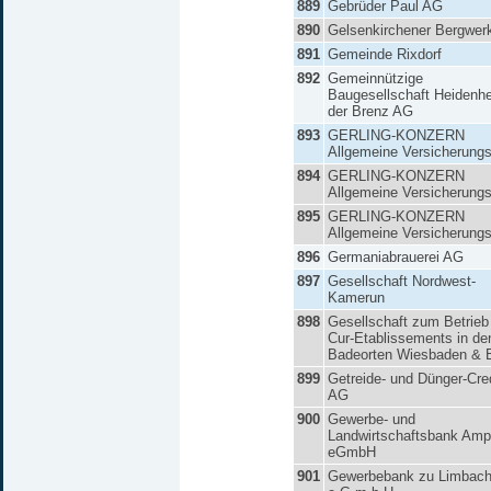
889
Gebrüder Paul AG
890
Gelsenkirchener Bergwe
891
Gemeinde Rixdorf
892
Gemeinnützige
Baugesellschaft Heidenh
der Brenz AG
893
GERLING-KONZERN
Allgemeine Versicherung
894
GERLING-KONZERN
Allgemeine Versicherung
895
GERLING-KONZERN
Allgemeine Versicherung
896
Germaniabrauerei AG
897
Gesellschaft Nordwest-
Kamerun
898
Gesellschaft zum Betrieb
Cur-Etablissements in de
Badeorten Wiesbaden &
899
Getreide- und Dünger-Cred
AG
900
Gewerbe- und
Landwirtschaftsbank Amp
eGmbH
901
Gewerbebank zu Limbach