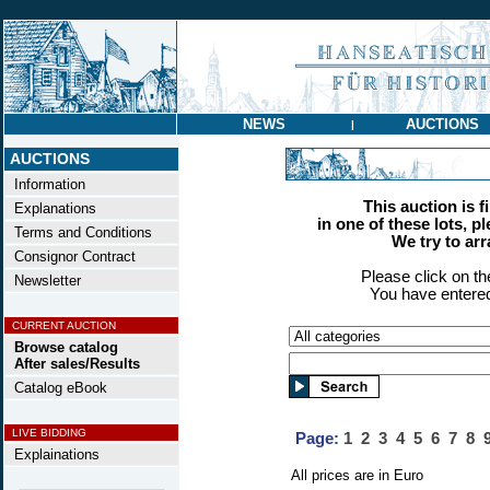
NEWS
AUCTIONS
|
AUCTIONS
Information
This auction is f
Explanations
in one of these lots, p
Terms and Conditions
We try to ar
Consignor Contract
Please click on t
Newsletter
You have entered
CURRENT AUCTION
Browse catalog
After sales/Results
Catalog eBook
LIVE BIDDING
Page:
1
2
3
4
5
6
7
8
Explainations
All prices are in Euro