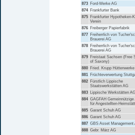
873
Ford-Werke AG
874
Frankfurter Bank
875
Frankfurter Hypotheken-Kr
Verein
876
Freiberger Papierfabrik
877
Freiherrlich von Tucher's
Brauerei AG
878
Freiherrlich von Tucher's
Brauerei AG
879
Freistaat Sachsen (Free 
of Saxony)
880
Fried. Krupp Hüttenwerk
881
Früchteverwertung Stuttg
882
Fürstlich Lippische
Staatswerkstätten AG
883
Lippische Werkstätten A
884
GAGFAH Gemeinnützige
für Angestellten-Heimstät
885
Garant Schuh AG
886
Garant Schuh AG
887
GBS Asset Management
888
Gebr. März AG