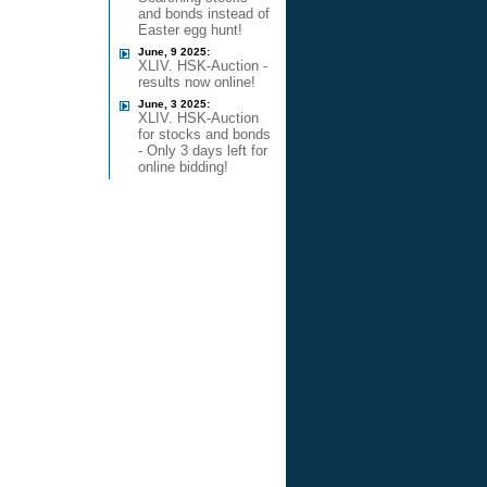
and bonds instead of
Easter egg hunt!
June, 9 2025:
XLIV. HSK-Auction -
results now online!
June, 3 2025:
XLIV. HSK-Auction
for stocks and bonds
- Only 3 days left for
online bidding!