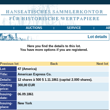
AUCTIONS
SERVICE
AB
|
|
|
Lot details
Here you find the details to this lot.
You have more options if you are registered.
Previous lot
Back
Next lot
Lot:
47 (America)
Title:
American Express Co.
Details:
12 shares à 500 $ 1.11.1861 (capital 2.000 shares).
Starting
300,00 EUR
price:
Issuing-
06.09.1861
date:
Issuing-
New York
place: