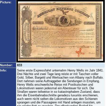
Picture:
Number:
833
Info:
Seine erste Expressfahrt unternahm Henry Wells im Jahr 1841.
Drei Nächte und zwei Tage lang reiste er mit Taschen voller
Gold, Silber, Bargeld und Wertsachen von Albany nach Buffalo.
Dort nahmen seine Auftraggeber die Sendungen in Empfang.
Henry Wells erschwerliche Reise mit Postkutschen und
Lokomotiven waren jedesmal ein Abenteuer für sich. Die
Straßen waren teilweise in so katastrophalem Zustand, dass
ihm die Eisenbahnabschnitte geradezu luxuriös erschienen,
auch wenn nicht selten die Lokomotiven aus den Schienen
sprangen und die Passagiere mit Hand anlegen mussten, um
sie wieder flott zu machen. Der offenkundige Bedarf für