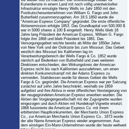
Kurierdienste in einem Land mit noch völlig unentwickelter
Infrastruktur ermutigte Henry Wells im Jahr 1850 mit den
Postkutschenunternehmen von William G. Fargo und John
Butterfield zusammenzugehen. Am 18.5.1850 wurde die
"American Express Company" gegründet. Die erste öffentliche
Aktienemission erfolgte 1853. Das Grundkapital von 500.000 $
war in 5000 shares à 100 $ eingeteilt. Henry Wells blieb 18
Jahre lang Präsident der American Express, William G. Fargo
folgte ihm 1868 und blieb Präsident bis 1881. Das
Versorgungsgebiet reichte bereits ab Mitte der 1850er Jahre
von New York und der Ostküste bis zum Missouri. Das Gebiet
westlich des Missouri bis Kalifornien lag im
Verantwortungsbereich der Wells Fargo & Co. 1852 wurde
nämlich auf Bedenken von Butterfield und zwei weiteren
Direktoren entschieden, den Wirkungskreis der American
Express nicht bis nach Kalifornien auszudehnen, um einen
direkten Konkurrenzkampf mit der Adams Express zu
vermeiden. Stattdessen wurde für dieses Gebiet die Wells
Fargo & Co. gegründet. Die American Express war per Satzung
zunächst auf zehn Jahre beschränkt, weshalb sie 1859
aufgelöst und ihre Aktiva in einer öffentlichen Versteigerung von
der neugegründeten American Express erworben wurden. Die
Aktien der Vorgängergesellschaft mit der Zugvignette wurden
eingezogen und durch Aktien mit Hundekopf-Vignette ersetzt.
1868 fusionierte die American Express Co. mit ihrem
erbittersten Hauptkonkurrenten, der Merchants Union Express
Co., zur American Merchants Union Express Co., 1873 wurde
der alte Name American Express wieder angenommen. Aus
dem einstigen Ein-Mann-Unternehmen wurde der heute weltweit