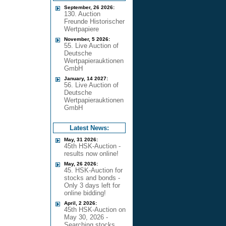
September, 26 2026:
130. Auction
Freunde Historischer
Wertpapiere
November, 5 2026:
55. Live Auction of
Deutsche
Wertpapierauktionen
GmbH
January, 14 2027:
56. Live Auction of
Deutsche
Wertpapierauktionen
GmbH
Latest News:
May, 31 2026:
45th HSK-Auction -
results now online!
May, 26 2026:
45. HSK-Auction for
stocks and bonds -
Only 3 days left for
online bidding!
April, 2 2026:
45th HSK-Auction on
May 30, 2026 -
Searching stocks