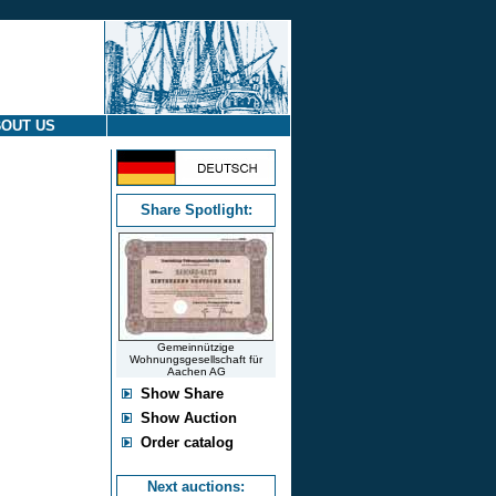
OUT US
Share Spotlight:
Gemeinnützige
Wohnungsgesellschaft für
Aachen AG
Show Share
Show Auction
Order catalog
Next auctions: