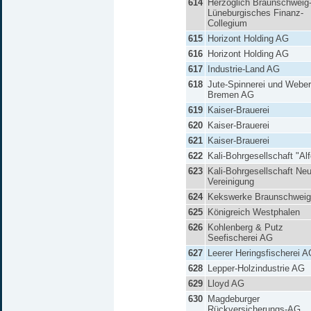
614
Herzoglich Braunschweig
Lüneburgisches Finanz-
Collegium
615
Horizont Holding AG
616
Horizont Holding AG
617
Industrie-Land AG
618
Jute-Spinnerei und Weber
Bremen AG
619
Kaiser-Brauerei
620
Kaiser-Brauerei
621
Kaiser-Brauerei
622
Kali-Bohrgesellschaft "Alf
623
Kali-Bohrgesellschaft Ne
Vereinigung
624
Kekswerke Braunschwei
625
Königreich Westphalen
626
Kohlenberg & Putz
Seefischerei AG
627
Leerer Heringsfischerei 
628
Lepper-Holzindustrie AG
629
Lloyd AG
630
Magdeburger
Rückversicherungs-AG