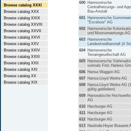
600
Hannoversche
Browse catalog XXXI
Centralheizungs- und App
Bau-Anstalt
Browse catalog XXX
601
Hannoversche Gummiwer
Browse catalog XXIX
"Excelsior" AG
Browse catalog XXVIII
602
Hannoversche Kolonisati
Browse catalog XXVII
und Moorverwertungs-AG
Browse catalog XXVI
603
Hannoversche
Browse catalog XXV
Landeskreditanstalt (4 St
Browse catalog XXIV
604
Hannoversche
Terraingesellschaft AG
Browse catalog XXIII
605
Hannoversche Viehmarkt
Browse catalog XXII
vormals Fritz Harless G
Browse catalog XXI
606
Hansa Waggon AG
Browse catalog XX
607
Hansa-Lloyd Werke AG
Browse catalog XIX
608
Hansa-Lloyd Werke AG (
gültig geblieben)
609
Hanseatische Hochseefis
AG
610
Harzburger AG
611
Harzburger AG
612
Harzburger AG
613
Haslinde-Hoyer Brauerei