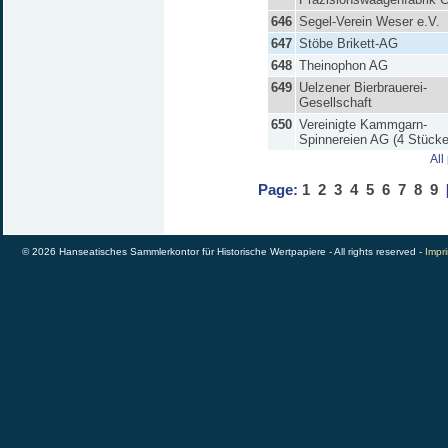
646
Segel-Verein Weser e.V.
647
Stöbe Brikett-AG
648
Theinophon AG
649
Uelzener Bierbrauerei-
Gesellschaft
650
Vereinigte Kammgarn-
Spinnereien AG (4 Stücke
All
Page:
1
2
3
4
5
6
7
8
9
© 2026 Hanseatisches Sammlerkontor für Historische Wertpapiere - All rights reserved -
Impri