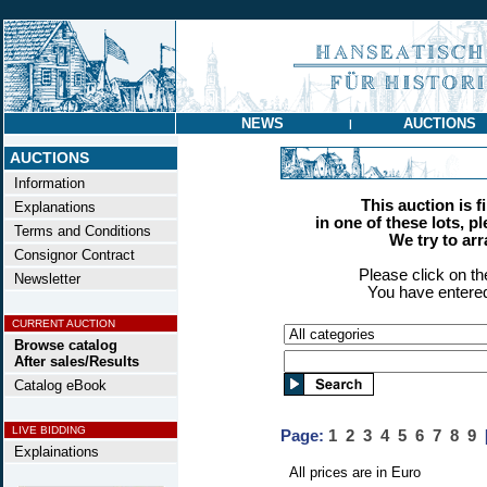
NEWS
AUCTIONS
|
AUCTIONS
Information
This auction is f
Explanations
in one of these lots, p
Terms and Conditions
We try to ar
Consignor Contract
Please click on t
Newsletter
You have entered
CURRENT AUCTION
Browse catalog
After sales/Results
Catalog eBook
LIVE BIDDING
Page:
1
2
3
4
5
6
7
8
9
Explainations
All prices are in Euro