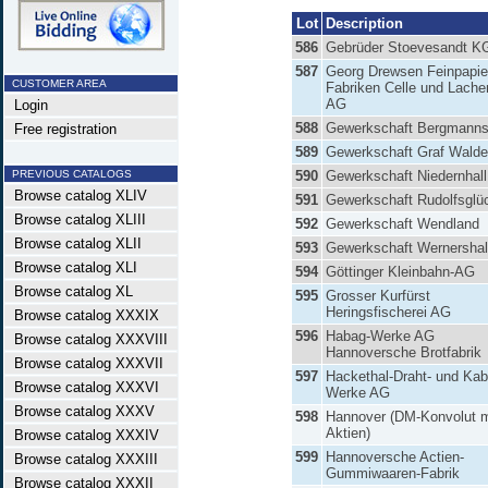
Lot
Description
586
Gebrüder Stoevesandt K
587
Georg Drewsen Feinpapie
CUSTOMER AREA
Fabriken Celle und Lache
AG
Login
588
Gewerkschaft Bergmanns
Free registration
589
Gewerkschaft Graf Walde
PREVIOUS CATALOGS
590
Gewerkschaft Niedernhall
Browse catalog XLIV
591
Gewerkschaft Rudolfsglü
Browse catalog XLIII
592
Gewerkschaft Wendland
Browse catalog XLII
593
Gewerkschaft Wernershal
Browse catalog XLI
594
Göttinger Kleinbahn-AG
Browse catalog XL
595
Grosser Kurfürst
Heringsfischerei AG
Browse catalog XXXIX
596
Habag-Werke AG
Browse catalog XXXVIII
Hannoversche Brotfabrik
Browse catalog XXXVII
597
Hackethal-Draht- und Kab
Browse catalog XXXVI
Werke AG
Browse catalog XXXV
598
Hannover (DM-Konvolut m
Aktien)
Browse catalog XXXIV
599
Hannoversche Actien-
Browse catalog XXXIII
Gummiwaaren-Fabrik
Browse catalog XXXII