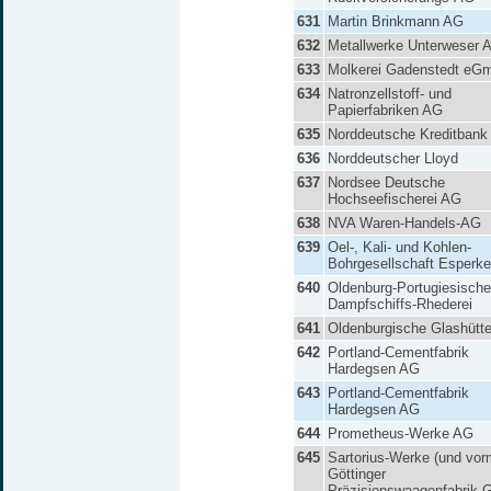
631
Martin Brinkmann AG
632
Metallwerke Unterweser 
633
Molkerei Gadenstedt eG
634
Natronzellstoff- und
Papierfabriken AG
635
Norddeutsche Kreditbank
636
Norddeutscher Lloyd
637
Nordsee Deutsche
Hochseefischerei AG
638
NVA Waren-Handels-AG
639
Oel-, Kali- und Kohlen-
Bohrgesellschaft Esperke
640
Oldenburg-Portugiesische
Dampfschiffs-Rhederei
641
Oldenburgische Glashütt
642
Portland-Cementfabrik
Hardegsen AG
643
Portland-Cementfabrik
Hardegsen AG
644
Prometheus-Werke AG
645
Sartorius-Werke (und vor
Göttinger
Präzisionswaagenfabrik