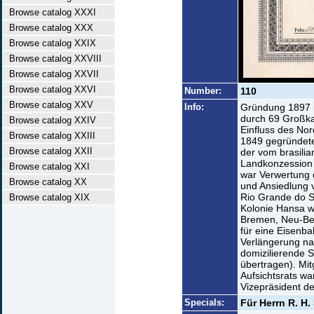
Browse catalog XXXI
Browse catalog XXX
Browse catalog XXIX
Browse catalog XXVIII
Browse catalog XXVII
Browse catalog XXVI
Number:
110
Browse catalog XXV
Info:
Gründung 1897 m
durch 69 Großka
Browse catalog XXIV
Einfluss des No
Browse catalog XXIII
1849 gegründete
Browse catalog XXII
der vom brasilia
Landkonzession 
Browse catalog XXI
war Verwertung 
Browse catalog XX
und Ansiedlung 
Rio Grande do S
Browse catalog XIX
Kolonie Hansa 
Bremen, Neu-Ber
für eine Eisen
Verlängerung nac
domizilierende 
übertragen). Mit
Aufsichtsrats wa
Vizepräsident d
Specials:
Für Herrn R. H.