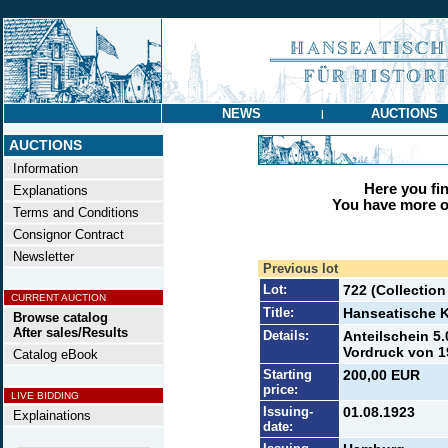
NEWS
AUCTIONS
|
AUCTIONS
Information
Here you find
Explanations
You have more op
Terms and Conditions
Consignor Contract
Newsletter
Previous lot
Lot:
722 (Collectio
CURRENT AUCTION
Title:
Hanseatische K
Browse catalog
After sales/Results
Details:
Anteilschein 5
Vordruck von 19
Catalog eBook
Starting
200,00 EUR
price:
LIVE BIDDING
Issuing-
01.08.1923
Explainations
date: