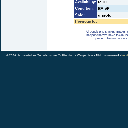
Availability:
R 10
Condition:
EF-VF
Sold:
unsold
Previous lot
All bonds and shares images a
happen that we have taken th
piece to be sold of duri
© 2026 Hanseatisches Sammlerkontor für Historische Wertpapiere - All rights reserved -
Impri