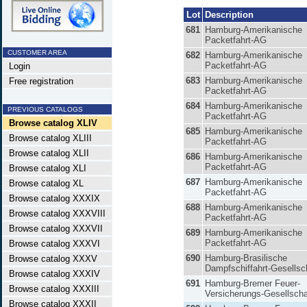
Lot
Description
681
Hamburg-Amerikanische
Packetfahrt-AG
CUSTOMER AREA
682
Hamburg-Amerikanische
Packetfahrt-AG
Login
683
Hamburg-Amerikanische
Free registration
Packetfahrt-AG
684
Hamburg-Amerikanische
PREVIOUS CATALOGS
Packetfahrt-AG
Browse catalog XLIV
685
Hamburg-Amerikanische
Browse catalog XLIII
Packetfahrt-AG
Browse catalog XLII
686
Hamburg-Amerikanische
Packetfahrt-AG
Browse catalog XLI
687
Hamburg-Amerikanische
Browse catalog XL
Packetfahrt-AG
Browse catalog XXXIX
688
Hamburg-Amerikanische
Browse catalog XXXVIII
Packetfahrt-AG
Browse catalog XXXVII
689
Hamburg-Amerikanische
Packetfahrt-AG
Browse catalog XXXVI
690
Hamburg-Brasilische
Browse catalog XXXV
Dampfschiffahrt-Gesellsc
Browse catalog XXXIV
691
Hamburg-Bremer Feuer-
Browse catalog XXXIII
Versicherungs-Gesellscha
Browse catalog XXXII