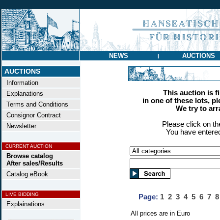
NEWS
AUCTIONS
|
AUCTIONS
Information
This auction is f
Explanations
in one of these lots, p
Terms and Conditions
We try to ar
Consignor Contract
Please click on t
Newsletter
You have entered
CURRENT AUCTION
Browse catalog
After sales/Results
Catalog eBook
LIVE BIDDING
Page:
1
2
3
4
5
6
7
8
Explainations
All prices are in Euro