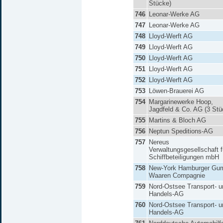
Stücke)
746
Leonar-Werke AG
747
Leonar-Werke AG
748
Lloyd-Werft AG
749
Lloyd-Werft AG
750
Lloyd-Werft AG
751
Lloyd-Werft AG
752
Lloyd-Werft AG
753
Löwen-Brauerei AG
754
Margarinewerke Hoop,
Jagdfeld & Co. AG (3 Stü
755
Martins & Bloch AG
756
Neptun Speditions-AG
757
Nereus
Verwaltungsgesellschaft f
Schiffbeteiligungen mbH
758
New-York Hamburger Gu
Waaren Compagnie
759
Nord-Ostsee Transport- u
Handels-AG
760
Nord-Ostsee Transport- u
Handels-AG