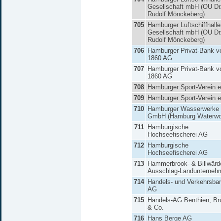
Gesellschaft mbH (OU Dr
Rudolf Mönckeberg)
705
Hamburger Luftschiffhalle
Gesellschaft mbH (OU Dr
Rudolf Mönckeberg)
706
Hamburger Privat-Bank v
1860 AG
707
Hamburger Privat-Bank v
1860 AG
708
Hamburger Sport-Verein e
709
Hamburger Sport-Verein e
710
Hamburger Wasserwerke
GmbH (Hamburg Waterwo
711
Hamburgische
Hochseefischerei AG
712
Hamburgische
Hochseefischerei AG
713
Hammerbrook- & Billwärd
Ausschlag-Landunterneh
714
Handels- und Verkehrsba
AG
715
Handels-AG Benthien, Br
& Co.
716
Hans Berge AG