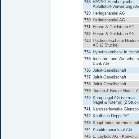
728
HAVAG Hamburgische
Abfallstoff-Verwertung AG
729
Heringshandel AG
730
Heringshandel AG
731
Hesse & Goldstaub AG
732
Hesse & Goldstaub AG
733
Hochseefischerei Niedere
AG (2 Stücke)
734
Hypothekenbank in Hamb
735
Industrie- und Wirtschafts
Bank AG
736
Jaluit-Gesellschaft
737
Jaluit-Gesellschaft
738
Jaluit-Gesellschaft
739
Jordan & Berger Nachf. 
740
Kampnagel AG (vormals
Nagel & Kaemp) (2 Stück
741
Karosseriewerke Gienap
742
Kaufhaus Deppe AG
743
Knopf-Industrie Eidelsted
744
Konditoreneinkauf AG
745
L. Leybold AG - Konvolut 