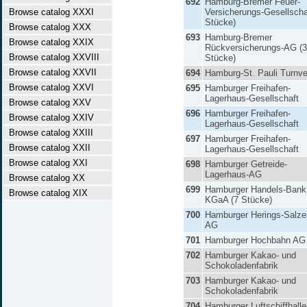
692
Hamburg-Bremer Feuer-
Browse catalog XXXI
Versicherungs-Gesellscha
Stücke)
Browse catalog XXX
693
Hamburg-Bremer
Browse catalog XXIX
Rückversicherungs-AG (3
Browse catalog XXVIII
Stücke)
Browse catalog XXVII
694
Hamburg-St. Pauli Turnve
Browse catalog XXVI
695
Hamburger Freihafen-
Lagerhaus-Gesellschaft
Browse catalog XXV
696
Hamburger Freihafen-
Browse catalog XXIV
Lagerhaus-Gesellschaft
Browse catalog XXIII
697
Hamburger Freihafen-
Browse catalog XXII
Lagerhaus-Gesellschaft
Browse catalog XXI
698
Hamburger Getreide-
Lagerhaus-AG
Browse catalog XX
699
Hamburger Handels-Bank
Browse catalog XIX
KGaA (7 Stücke)
700
Hamburger Herings-Salze
AG
701
Hamburger Hochbahn AG
702
Hamburger Kakao- und
Schokoladenfabrik
703
Hamburger Kakao- und
Schokoladenfabrik
704
Hamburger Luftschiffhalle