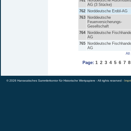
761
Norddeutsche Automobilfa
AG (3 Stücke)
762
Norddeutsche Erdöl-AG
763
Norddeutsche
Feuerversicherungs-
Gesellschaft
764
Norddeutsche Fischhande
AG
765
Norddeutsche Fischhande
AG
All
Page:
1
2
3
4
5
6
7
8
© 2026 Hanseatisches Sammlerkontor für Historische Wertpapiere - All rights reserved -
Impri