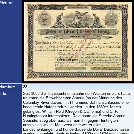
Picture:
Number:
22
Info:
Seit 1883 die Transkontinentalbahn den Westen erreicht hatte,
träumten die Einwohner von Astoria (an der Mündung des
Columbiy River davon, mit Hilfe eines Bahnanschlusses eine
bedeutende Hafenstadt zu werden. In den 1880er Jahren
gelang es, William Reid (Oregon & California) und C. P.
Huntington zu interessieren, Reid baute die Strecke Astoria-
Seaside, stieg aber aus, als man ihn gegen Huntington
ausspielen wollte. Man versuchte weiter alles:
Landschenkungen und hunderttausende Dollar Barzuschüsse
wurden ausgelobt, doch zwischen 1892 und 1894 scheiterten