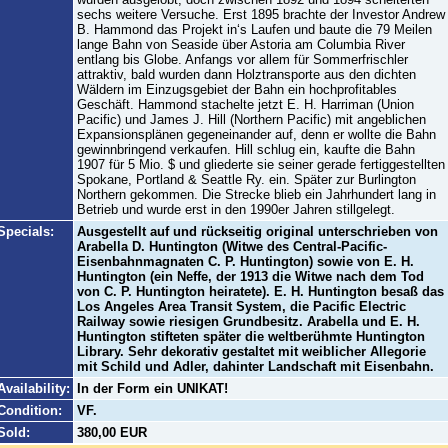
sechs weitere Versuche. Erst 1895 brachte der Investor Andrew
B. Hammond das Projekt in‘s Laufen und baute die 79 Meilen
lange Bahn von Seaside über Astoria am Columbia River
entlang bis Globe. Anfangs vor allem für Sommerfrischler
attraktiv, bald wurden dann Holztransporte aus den dichten
Wäldern im Einzugsgebiet der Bahn ein hochprofitables
Geschäft. Hammond stachelte jetzt E. H. Harriman (Union
Pacific) und James J. Hill (Northern Pacific) mit angeblichen
Expansionsplänen gegeneinander auf, denn er wollte die Bahn
gewinnbringend verkaufen. Hill schlug ein, kaufte die Bahn
1907 für 5 Mio. $ und gliederte sie seiner gerade fertiggestellten
Spokane, Portland & Seattle Ry. ein. Später zur Burlington
Northern gekommen. Die Strecke blieb ein Jahrhundert lang in
Betrieb und wurde erst in den 1990er Jahren stillgelegt.
Specials:
Ausgestellt auf und rückseitig original unterschrieben von
Arabella D. Huntington (Witwe des Central-Pacific-
Eisenbahnmagnaten C. P. Huntington) sowie von E. H.
Huntington (ein Neffe, der 1913 die Witwe nach dem Tod
von C. P. Huntington heiratete). E. H. Huntington besaß das
Los Angeles Area Transit System, die Pacific Electric
Railway sowie riesigen Grundbesitz. Arabella und E. H.
Huntington stifteten später die weltberühmte Huntington
Library. Sehr dekorativ gestaltet mit weiblicher Allegorie
mit Schild und Adler, dahinter Landschaft mit Eisenbahn.
Availability:
In der Form ein UNIKAT!
Condition:
VF.
Sold:
380,00 EUR