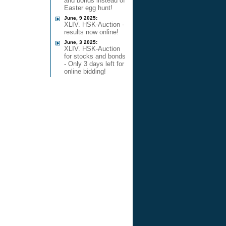
and bonds instead of
Easter egg hunt!
June, 9 2025:
XLIV. HSK-Auction -
results now online!
June, 3 2025:
XLIV. HSK-Auction
for stocks and bonds
- Only 3 days left for
online bidding!