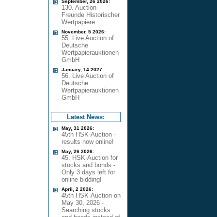
September, 26 2026:
130. Auction
Freunde Historischer
Wertpapiere
November, 5 2026:
55. Live Auction of
Deutsche
Wertpapierauktionen
GmbH
January, 14 2027:
56. Live Auction of
Deutsche
Wertpapierauktionen
GmbH
Latest News:
May, 31 2026:
45th HSK-Auction -
results now online!
May, 26 2026:
45. HSK-Auction for
stocks and bonds -
Only 3 days left for
online bidding!
April, 2 2026:
45th HSK-Auction on
May 30, 2026 -
Searching stocks