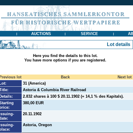
AUCTIONS
SERVICE
AB
|
|
|
Lot details
Here you find the details to this lot.
You have more options if you are registered.
Previous lot
Back
Next lot
Lot:
31 (America)
Title:
Astoria & Columbia River Railroad
Details:
2.832 shares à 100 $ 20.11.1902 (= 14,1 % des Kapitals).
Starting
380,00 EUR
price:
Issuing-
20.11.1902
date:
Issuing-
Astoria, Oregon
place: