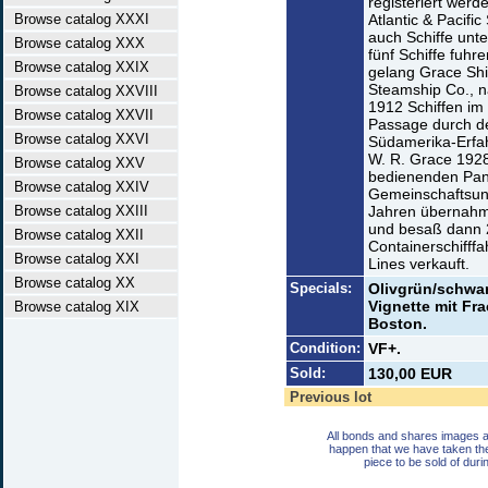
registeriert werd
Browse catalog XXXI
Atlantic & Pacifi
auch Schiffe unt
Browse catalog XXX
fünf Schiffe fuhr
Browse catalog XXIX
gelang Grace Shi
Steamship Co., 
Browse catalog XXVIII
1912 Schiffen im
Browse catalog XXVII
Passage durch de
Browse catalog XXVI
Südamerika-Erfa
W. R. Grace 192
Browse catalog XXV
bedienenden Pan
Browse catalog XXIV
Gemeinschaftsun
Browse catalog XXIII
Jahren übernahm 
und besaß dann 23
Browse catalog XXII
Containerschifffa
Browse catalog XXI
Lines verkauft.
Browse catalog XX
Specials:
Olivgrün/schwar
Vignette mit Fr
Browse catalog XIX
Boston.
Condition:
VF+.
Sold:
130,00 EUR
Previous lot
All bonds and shares images a
happen that we have taken th
piece to be sold of duri