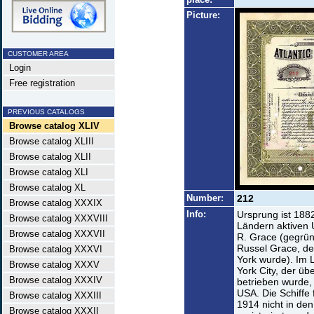
Picture:
CUSTOMER AREA
Login
Free registration
PREVIOUS CATALOGS
Browse catalog XLIV
Browse catalog XLIII
Browse catalog XLII
Browse catalog XLI
Browse catalog XL
Number:
212
Browse catalog XXXIX
Info:
Ursprung ist 188
Browse catalog XXXVIII
Ländern aktiven
Browse catalog XXXVII
R. Grace (gegrün
Russel Grace, de
Browse catalog XXXVI
York wurde). Im 
Browse catalog XXXV
York City, der üb
Browse catalog XXXIV
betrieben wurde,
USA. Die Schiffe 
Browse catalog XXXIII
1914 nicht in de
Browse catalog XXXII