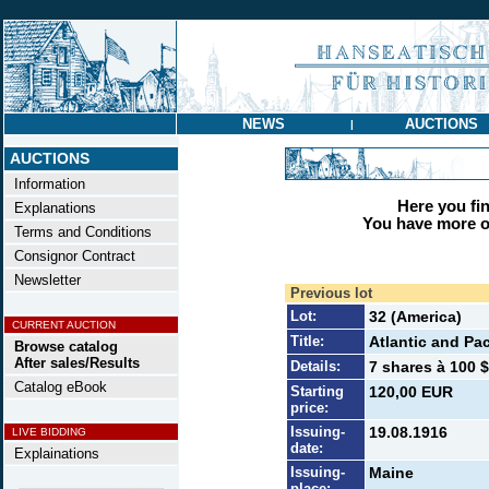
NEWS
AUCTIONS
|
AUCTIONS
Information
Here you find
Explanations
You have more op
Terms and Conditions
Consignor Contract
Newsletter
Previous lot
Lot:
32 (America)
CURRENT AUCTION
Title:
Atlantic and Pa
Browse catalog
After sales/Results
Details:
7 shares à 100 $
Catalog eBook
Starting
120,00 EUR
price:
Issuing-
19.08.1916
LIVE BIDDING
date:
Explainations
Issuing-
Maine
place: