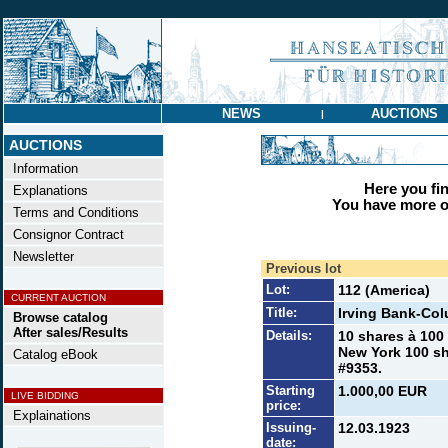
NEWS
AUCTIONS
|
AUCTIONS
Information
Here you find
Explanations
You have more op
Terms and Conditions
Consignor Contract
Newsletter
Previous lot
Lot:
112 (America)
CURRENT AUCTION
Title:
Irving Bank-Col
Browse catalog
After sales/Results
Details:
10 shares à 100 
New York 100 sh
Catalog eBook
#9353.
Starting
1.000,00 EUR
LIVE BIDDING
price:
Explainations
Issuing-
12.03.1923
date: