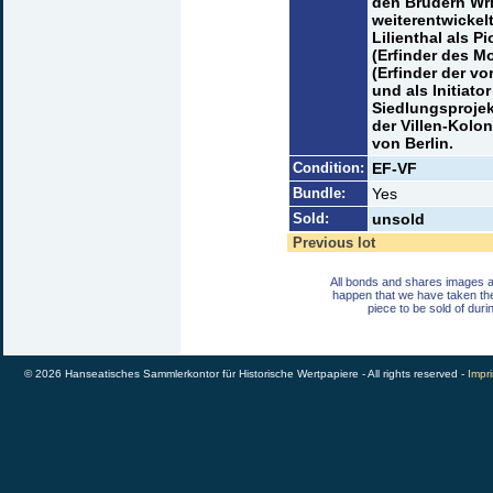
den Brüdern Wri
weiterentwickel
Lilienthal als P
(Erfinder des 
(Erfinder der vo
und als Initiato
Siedlungsprojek
der Villen-Kolon
von Berlin.
Condition:
EF-VF
Bundle:
Yes
Sold:
unsold
Previous lot
All bonds and shares images a
happen that we have taken th
piece to be sold of duri
© 2026 Hanseatisches Sammlerkontor für Historische Wertpapiere - All rights reserved -
Impri