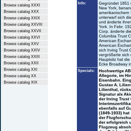
Info:
Gegründet 1851 un
Browse catalog XXXI
New York, benan
Browse catalog XXX
amerikanischem S
unterwarf sich d
Browse catalog XXIX
und änderte ihre
Browse catalog XXVIII
York. In Febr. 1
Browse catalog XXVII
Corp. änderte di
Columbia Trust C
Browse catalog XXVI
American Exchange
Browse catalog XXV
American Exchang
sich Irving Trust
Browse catalog XXIV
vergrößerte sich
Browse catalog XXIII
Hauptsitz hat die
Browse catalog XXII
Ecke Broadway im
Browse catalog XXI
Specials:
Hochwertige ABN
Allegorie, im H
Browse catalog XX
Eisenbahn. Eing
Browse catalog XIX
Gustav A. Lilien
Lilienthal, rück
Signatur als Ak
der Irving Trust
Interimszertifik
ebenfalls auf Gu
(1849-1933) hat
der Flugforschu
der erfolgreich
Flugzeug absolv