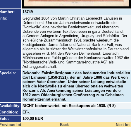
Number:
13749
Info:
Gegründet 1884 von Martin Christian Leberecht Lahusen in
Delmenhorst. Um die Jahrhundertwende entwickelte die
“Nordwolle” eine hektische Betriebsamkeit und übernahm
Dutzende von weiteren Textilbetrieben in ganz Deutschland,
außerdem Anlagen in Argentinien, Uruguay und Südafrika. Der
schließliche Zusammenbruch 1931 brachte wiederum die
kreditgebende Darmstädter und National-Bank zu Fall, was
allgemein als Auslöser der Weltwirtschaftskrise in Deutschland
angesehen wird. Mit den Werken Delmenhorst, Eisenach,
Mühlhausen und Fulda gründete der Konkursverwalter 1932 die
"Norddeutsche Woll- und Kammgarn-Industrie AG" als
Auffanggesellschaft.
Specials:
Dekorativ. Faksimilesignatur des bedeutenden Industriellen
Carl Lahusen (1858-1921), der im Jahre 1888 das Werk von
seinem Vater übernahm. Unter seiner Leitung entwickelte
sich die Nordwolle zu einem überregionalen weltweiten
Konzern. Als Anerkennung seiner Leistungen wurde er
1912 vom Oldenburgischen Großherzog zum Geheimen
Kommerzienrat ernannt.
Availability:
NICHT lochentwertet, mit Restkupons ab 1930. (R 8)
Condition:
EF-.
Sold:
100,00 EUR
Previous lot
Back
Next lot