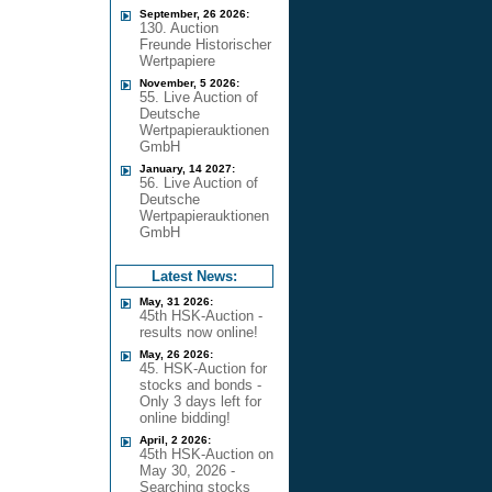
September, 26 2026:
130. Auction
Freunde Historischer
Wertpapiere
November, 5 2026:
55. Live Auction of
Deutsche
Wertpapierauktionen
GmbH
January, 14 2027:
56. Live Auction of
Deutsche
Wertpapierauktionen
GmbH
Latest News:
May, 31 2026:
45th HSK-Auction -
results now online!
May, 26 2026:
45. HSK-Auction for
stocks and bonds -
Only 3 days left for
online bidding!
April, 2 2026:
45th HSK-Auction on
May 30, 2026 -
Searching stocks