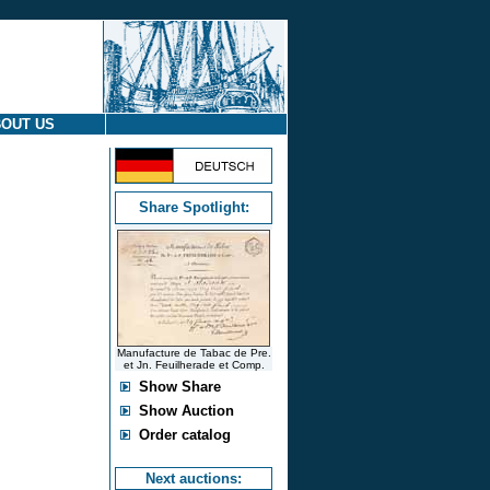
OUT US
Share Spotlight:
Manufacture de Tabac de Pre.
et Jn. Feuilherade et Comp.
Show Share
Show Auction
Order catalog
Next auctions: