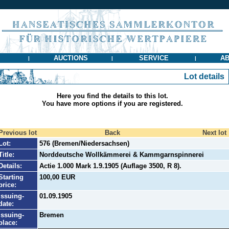
AUCTIONS
SERVICE
AB
|
|
|
Lot details
Here you find the details to this lot.
You have more options if you are registered.
Previous lot
Back
Next lot
Lot:
576 (Bremen/Niedersachsen)
Title:
Norddeutsche Wollkämmerei & Kammgarnspinnerei
Details:
Actie 1.000 Mark 1.9.1905 (Auflage 3500, R 8).
Starting
100,00 EUR
price:
Issuing-
01.09.1905
date:
Issuing-
Bremen
place: