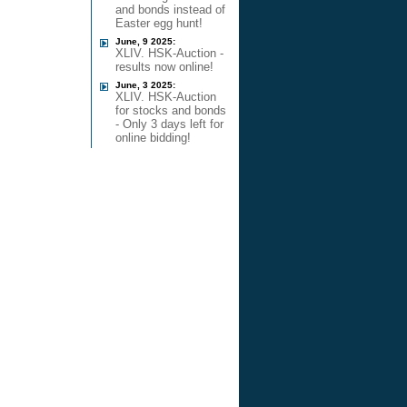
and bonds instead of
Easter egg hunt!
June, 9 2025:
XLIV. HSK-Auction -
results now online!
June, 3 2025:
XLIV. HSK-Auction
for stocks and bonds
- Only 3 days left for
online bidding!