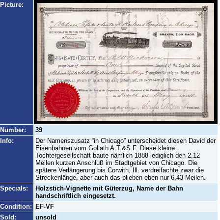
Picture:
Number:
39
Info:
Der Namenszusatz “in Chicago” unterscheidet diesen David der
Eisenbahnen vom Goliath A.T.&S.F. Diese kleine
Tochtergesellschaft baute nämlich 1888 lediglich den 2,12
Meilen kurzen Anschluß im Stadtgebiet von Chicago. Die
spätere Verlängerung bis Corwith, Ill. verdreifachte zwar die
Streckenlänge, aber auch das blieben eben nur 6,43 Meilen.
Specials:
Holzstich-Vignette mit Güterzug, Name der Bahn
handschriftlich eingesetzt.
Condition:
EF-VF
Sold:
unsold