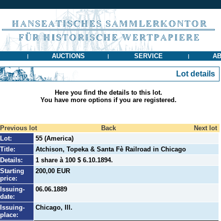
AUCTIONS
SERVICE
AB
|
|
|
Lot details
Here you find the details to this lot.
You have more options if you are registered.
Previous lot
Back
Next lot
Lot:
55 (America)
Title:
Atchison, Topeka & Santa Fè Railroad in Chicago
Details:
1 share à 100 $ 6.10.1894.
Starting
200,00 EUR
price:
Issuing-
06.06.1889
date:
Issuing-
Chicago, Ill.
place: