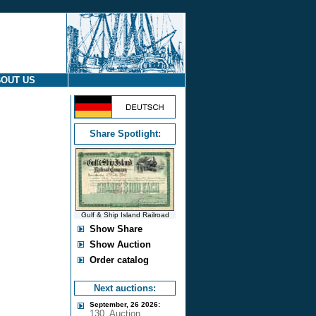
OUT US
Share Spotlight:
Gulf & Ship Island Railroad
Show Share
Show Auction
Order catalog
Next auctions:
September, 26 2026:
130. Auction