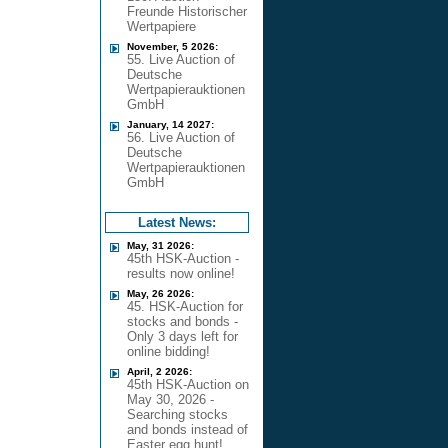
Freunde Historischer
Wertpapiere
November, 5 2026:
55. Live Auction of
Deutsche
Wertpapierauktionen
GmbH
January, 14 2027:
56. Live Auction of
Deutsche
Wertpapierauktionen
GmbH
Latest News:
May, 31 2026:
45th HSK-Auction -
results now online!
May, 26 2026:
45. HSK-Auction for
stocks and bonds -
Only 3 days left for
online bidding!
April, 2 2026:
45th HSK-Auction on
May 30, 2026 -
Searching stocks
and bonds instead of
Easter egg hunt!