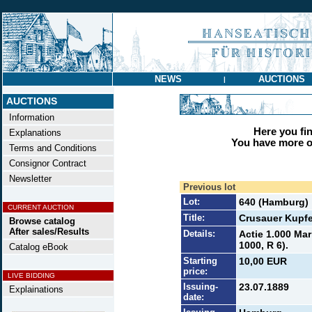
NEWS
AUCTIONS
|
AUCTIONS
Information
Here you find
Explanations
You have more op
Terms and Conditions
Consignor Contract
Newsletter
Previous lot
Lot:
640 (Hamburg)
CURRENT AUCTION
Title:
Crusauer Kupfe
Browse catalog
After sales/Results
Details:
Actie 1.000 Mar
1000, R 6).
Catalog eBook
Starting
10,00 EUR
price:
LIVE BIDDING
Issuing-
23.07.1889
Explainations
date: