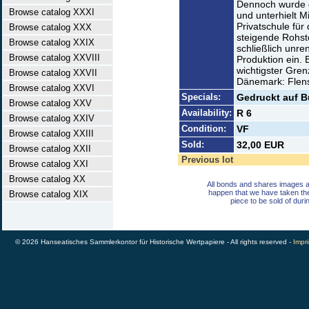
Dennoch wurde 
Browse catalog XXXI
und unterhielt M
Privatschule für
Browse catalog XXX
steigende Rohst
Browse catalog XXIX
schließlich unre
Browse catalog XXVIII
Produktion ein. 
wichtigster Gre
Browse catalog XXVII
Dänemark: Flen
Browse catalog XXVI
Specials:
Gedruckt auf B
Browse catalog XXV
Availability:
R 6
Browse catalog XXIV
Condition:
VF
Browse catalog XXIII
Sold:
32,00 EUR
Browse catalog XXII
Previous lot
Browse catalog XXI
Browse catalog XX
All bonds and shares images a
happen that we have taken th
Browse catalog XIX
piece to be sold of duri
© 2026 Hanseatisches Sammlerkontor für Historische Wertpapiere - All rights reserved -
Impri