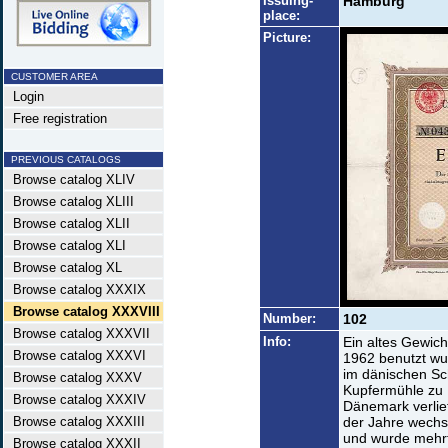
Issuing-
Hamburg
place:
Picture:
CUSTOMER AREA
Login
Free registration
PREVIOUS CATALOGS
Browse catalog XLIV
Browse catalog XLIII
Browse catalog XLII
Browse catalog XLI
Browse catalog XL
Browse catalog XXXIX
Browse catalog XXXVIII
Number:
102
Browse catalog XXXVII
Info:
Ein altes Gewich
Browse catalog XXXVI
1962 benutzt wur
im dänischen Sc
Browse catalog XXXV
Kupfermühle zu 
Browse catalog XXXIV
Dänemark verlie
Browse catalog XXXIII
der Jahre wechse
und wurde mehrf
Browse catalog XXXII