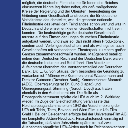
möglich, die deutsche Filmindustrie für Ideen des Reiches
einzusetzen.Nichts lag daher näher, als daß maßgebende
Kreise der Regierung und der Obersten Heeresleitung die
Gründung einer Gesellschaft anstrebten, die für deutsche
Verhältnisse das darstellte, was die gesamte nationale
Filmindustrie des jeweiligen Feindlandes schon war und was in
Deutschland die einzelnen kleinen Gesellschaften nicht sein
konnten. Die beabsichtigte große deutsche Gesellschaft
musste auf den Firmen der jungen deutschen Filmindustrie
aufgebaut werden, und zwar so, daß nicht allein Produktions-,
sondern auch Verleihgesellschaften, und als wichtigstes auch
Gesellschaften mit vorhandenem Theaterpark zu einem großen
Ganzen zusammengeschweißt wurden. Maßgebend beteiligt
neben dem Deutschen Reich und der Deutschen Bank waren
die deutsche Industrie und Schifffahrt. Den Vorsitz im
Aufsichtsrat übernahm das Vorstandsmitglied der Deutschen
Bank, Dir. E. G. von Stauss, dem besonders die Gründung zu
verdanken ist.” Männer wie Kommerzienrat Wassermann und
Direktor Gutmann (Dresdner Bank), Kommerzienrat Mamroth
(AEG), Oberregierungsrat Dr. Cuno (Hapag) und
Oberregierungsrat Stimming (Norddt. Lloyd) u.a. traten
ebenfalls in den Aufsichtsrat ein. Die Rolle als
Propagandainstrument spielte die UFA auch im 2. Weltkrieg
wieder. Im Zuge der Gleichschaltung veranlasste das
Reichspropagandaministerium 1942 die Verschmelzung der
UFA mit Tobis, Terra, Bavaria und Wien-Film zur Ufa-Film
GmbH. Bei der Gelegenheit erfolgte bei der Universum-Film AG
ein kompletter Aktien-Neudruck. Finanzhistorisch einmalig ist
die Tatsache, daß sich Jahrzehnte später bis auf zwei
Ausnahmen sämtliche UFA-Aktien noch im Reichsbankschatz