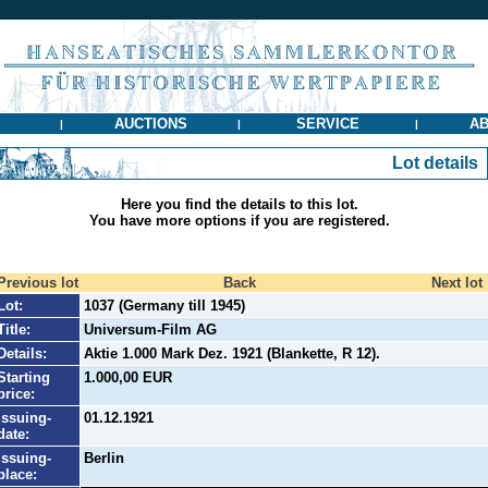
AUCTIONS
SERVICE
AB
|
|
|
Lot details
Here you find the details to this lot.
You have more options if you are registered.
Previous lot
Back
Next lot
Lot:
1037 (Germany till 1945)
Title:
Universum-Film AG
Details:
Aktie 1.000 Mark Dez. 1921 (Blankette, R 12).
Starting
1.000,00 EUR
price:
Issuing-
01.12.1921
date:
Issuing-
Berlin
place: