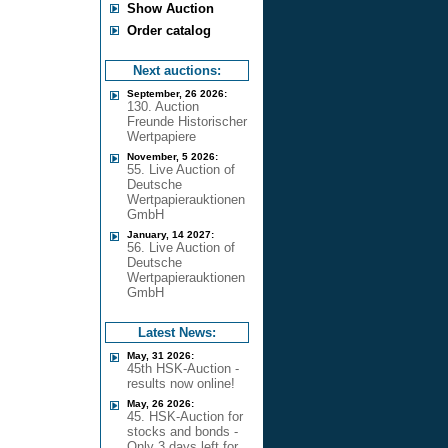
Show Auction
Order catalog
Next auctions:
September, 26 2026:
130. Auction
Freunde Historischer
Wertpapiere
November, 5 2026:
55. Live Auction of
Deutsche
Wertpapierauktionen
GmbH
January, 14 2027:
56. Live Auction of
Deutsche
Wertpapierauktionen
GmbH
Latest News:
May, 31 2026:
45th HSK-Auction -
results now online!
May, 26 2026:
45. HSK-Auction for
stocks and bonds -
Only 3 days left for