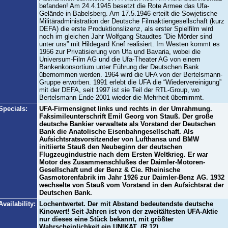
befanden! Am 24.4.1945 besetzt die Rote Armee das Ufa-
Gelände in Babelsberg. Am 17.5.1946 erteilt die Sowjetische
Militäradministration der Deutsche Filmaktiengesellschaft (kurz
DEFA) die erste Produktionslizenz, als erster Spielfilm wird
noch im gleichen Jahr Wolfgang Staudtes “Die Mörder sind
unter uns” mit Hildegard Knef realisiert. Im Westen kommt es
1956 zur Privatisierung von Ufa und Bavaria, wobei die
Universum-Film AG und die Ufa-Theater AG von einem
Bankenkonsortium unter Führung der Deutschen Bank
übernommen werden. 1964 wird die UFA von der Bertelsmann-
Gruppe erworben. 1991 erlebt die UFA die “Wiedervereinigung”
mit der DEFA, seit 1997 ist sie Teil der RTL-Group, wo
Bertelsmann Ende 2001 wieder die Mehrheit übernimmt.
Specials:
UFA-Firmensignet links und rechts in der Umrahmung.
Faksimileunterschrift Emil Georg von Stauß. Der große
deutsche Bankier verwaltete als Vorstand der Deutschen
Bank die Anatolische Eisenbahngesellschaft. Als
Aufsichtsratsvorsitzender von Lufthansa und BMW
initiierte Stauß den Neubeginn der deutschen
Flugzeugindustrie nach dem Ersten Weltkrieg. Er war
Motor des Zusammenschlußes der Daimler-Motoren-
Gesellschaft und der Benz & Cie. Rheinische
Gasmotorenfabrik im Jahr 1926 zur Daimler-Benz AG. 1932
wechselte von Stauß vom Vorstand in den Aufsichtsrat der
Deutschen Bank.
Availability:
Lochentwertet. Der mit Abstand bedeutendste deutsche
Kinowert! Seit Jahren ist von der zweitältesten UFA-Aktie
nur dieses eine Stück bekannt, mit größter
Wahrscheinlichkeit ein UNIKAT. (R 12)