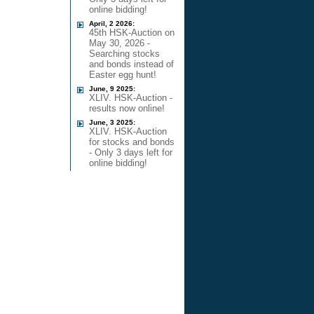
online bidding!
April, 2 2026:
45th HSK-Auction on
May 30, 2026 -
Searching stocks
and bonds instead of
Easter egg hunt!
June, 9 2025:
XLIV. HSK-Auction -
results now online!
June, 3 2025:
XLIV. HSK-Auction
for stocks and bonds
- Only 3 days left for
online bidding!