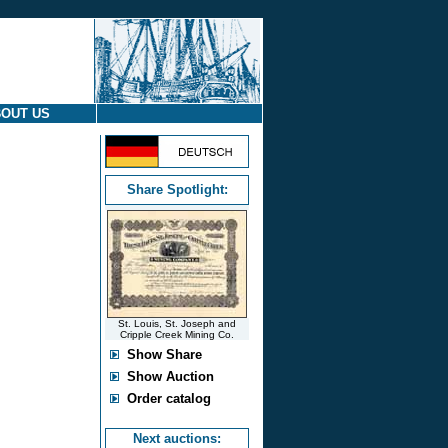
OUT US
Share Spotlight:
St. Louis, St. Joseph and
Cripple Creek Mining Co.
Show Share
Show Auction
Order catalog
Next auctions: