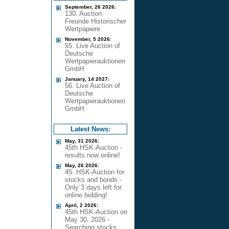
September, 26 2026:
130. Auction
Freunde Historischer
Wertpapiere
November, 5 2026:
55. Live Auction of
Deutsche
Wertpapierauktionen
GmbH
January, 14 2027:
56. Live Auction of
Deutsche
Wertpapierauktionen
GmbH
Latest News:
May, 31 2026:
45th HSK-Auction -
results now online!
May, 26 2026:
45. HSK-Auction for
stocks and bonds -
Only 3 days left for
online bidding!
April, 2 2026:
45th HSK-Auction on
May 30, 2026 -
Searching stocks