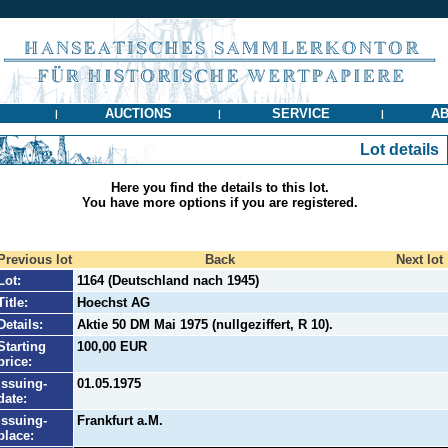
AUCTIONS
SERVICE
AB
|
|
|
Lot details
Here you find the details to this lot.
You have more options if you are registered.
Previous lot
Back
Next lot
Lot:
1164 (Deutschland nach 1945)
Title:
Hoechst AG
Details:
Aktie 50 DM Mai 1975 (nullgeziffert, R 10).
Starting
100,00 EUR
price:
Issuing-
01.05.1975
date:
Issuing-
Frankfurt a.M.
place: