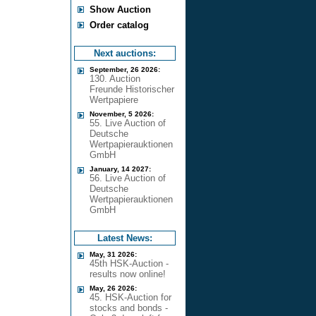
Show Auction
Order catalog
Next auctions:
September, 26 2026:
130. Auction
Freunde Historischer
Wertpapiere
November, 5 2026:
55. Live Auction of
Deutsche
Wertpapierauktionen
GmbH
January, 14 2027:
56. Live Auction of
Deutsche
Wertpapierauktionen
GmbH
Latest News:
May, 31 2026:
45th HSK-Auction -
results now online!
May, 26 2026:
45. HSK-Auction for
stocks and bonds -