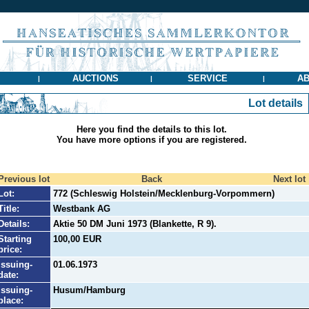
AUCTIONS
SERVICE
AB
|
|
|
Lot details
Here you find the details to this lot.
You have more options if you are registered.
Previous lot
Back
Next lot
Lot:
772 (Schleswig Holstein/Mecklenburg-Vorpommern)
Title:
Westbank AG
Details:
Aktie 50 DM Juni 1973 (Blankette, R 9).
Starting
100,00 EUR
price:
Issuing-
01.06.1973
date:
Issuing-
Husum/Hamburg
place: