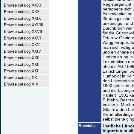
Registergericht 
Browse catalog XXXI
berappelte sich
Browse catalog XXX
Aktienkapital ne
Browse catalog XXIX
für das gleiche
ankündigen und d
Browse catalog XXVIII
Durchbruch war 
Browse catalog XXVII
für die Güstrow
Teterow-Gnoiene
Browse catalog XXVI
Waggonreparaturw
Browse catalog XXV
man sich völlig
Browse catalog XXIV
und errichtete d
Umfirmierung in
Browse catalog XXIII
Lokomotiven und
Browse catalog XXII
ehe die AG 1896
Browse catalog XXI
Einrichtungen w
Humboldt in Köln
Browse catalog XX
den Lokomotivba
Browse catalog XIX
1900 geteilt in 
und die Eisengi
Kähler). 1901 k
F. Kiehn, Besitz
Vulcan in Marib
Güstrow den Lo
Kiehn allerdings 
selbst pleite ging
Specials:
Herrliche Lith
Vignetten in al