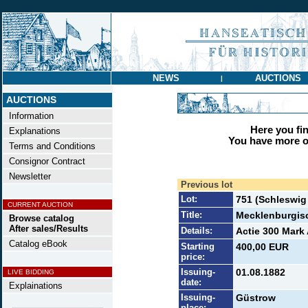
NEWS
AUCTIONS
|
AUCTIONS
Information
Here you find
Explanations
You have more op
Terms and Conditions
Consignor Contract
Newsletter
Previous lot
Lot:
751 (Schleswi
CURRENT AUCTION
Title:
Mecklenburgis
Browse catalog
After sales/Results
Details:
Actie 300 Mark 
Catalog eBook
Starting
400,00 EUR
price:
Issuing-
01.08.1882
LIVE BIDDING
date:
Explainations
Issuing-
Güstrow
place: