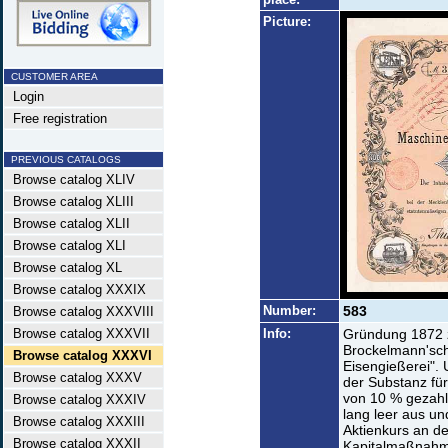
Picture:
CUSTOMER AREA
Login
Free registration
PREVIOUS CATALOGS
Browse catalog XLIV
Browse catalog XLIII
Browse catalog XLII
Browse catalog XLI
Browse catalog XL
Browse catalog XXXIX
Number:
583
Browse catalog XXXVIII
Browse catalog XXXVII
Info:
Gründung 1872 z
Brockelmann'sc
Browse catalog XXXVI
Eisengießerei".
Browse catalog XXXV
der Substanz für
von 10 % gezahlt
Browse catalog XXXIV
lang leer aus u
Browse catalog XXXIII
Aktienkurs an de
Browse catalog XXXII
Kapitalmaßnahm