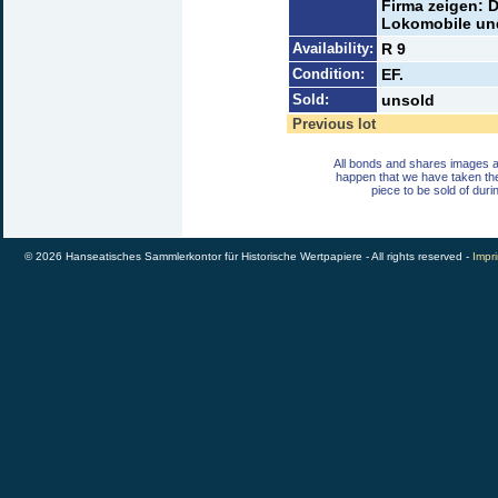
Firma zeigen:
Lokomobile un
Availability:
R 9
Condition:
EF.
Sold:
unsold
Previous lot
All bonds and shares images a
happen that we have taken th
piece to be sold of duri
© 2026 Hanseatisches Sammlerkontor für Historische Wertpapiere - All rights reserved -
Impri