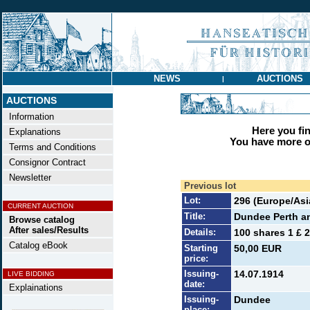
NEWS
AUCTIONS
|
AUCTIONS
Information
Here you find
Explanations
You have more op
Terms and Conditions
Consignor Contract
Newsletter
Previous lot
Lot:
296 (Europe/Asia
CURRENT AUCTION
Title:
Dundee Perth a
Browse catalog
After sales/Results
Details:
100 shares 1 £ 2
Catalog eBook
Starting
50,00 EUR
price:
Issuing-
14.07.1914
LIVE BIDDING
date:
Explainations
Issuing-
Dundee
place: