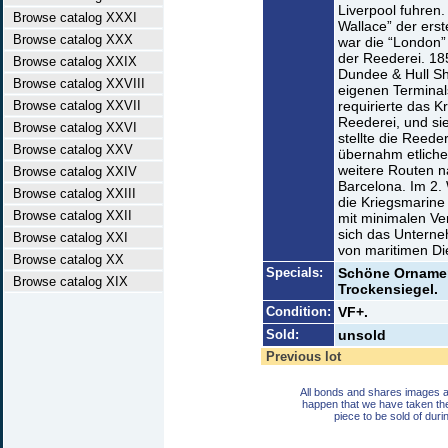
Liverpool fuhren.
Browse catalog XXXI
Wallace” der erst
Browse catalog XXX
war die “London”
der Reederei. 18
Browse catalog XXIX
Dundee & Hull Sh
Browse catalog XXVIII
eigenen Terminal
Browse catalog XXVII
requirierte das K
Reederei, und sie
Browse catalog XXVI
stellte die Reede
Browse catalog XXV
übernahm etliche
weitere Routen n
Browse catalog XXIV
Barcelona. Im 2. 
Browse catalog XXIII
die Kriegsmarine 
Browse catalog XXII
mit minimalen Ve
sich das Untern
Browse catalog XXI
von maritimen Di
Browse catalog XX
Specials:
Schöne Ornamen
Browse catalog XIX
Trockensiegel.
Condition:
VF+.
Sold:
unsold
Previous lot
All bonds and shares images a
happen that we have taken th
piece to be sold of duri