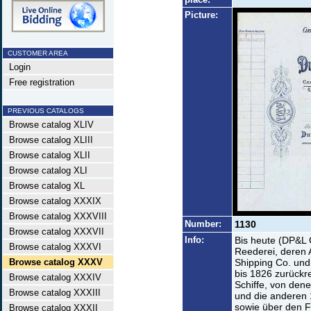
Picture:
CUSTOMER AREA
Login
Free registration
PREVIOUS CATALOGS
Browse catalog XLIV
Browse catalog XLIII
Browse catalog XLII
Browse catalog XLI
Browse catalog XL
Browse catalog XXXIX
Browse catalog XXXVIII
Number:
1130
Browse catalog XXXVII
Info:
Bis heute (DP&L
Browse catalog XXXVI
Reederei, deren 
Browse catalog XXXV
Shipping Co. und
bis 1826 zurückr
Browse catalog XXXIV
Schiffe, von den
Browse catalog XXXIII
und die anderen
sowie über den F
Browse catalog XXXII