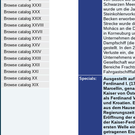
Schwarzen Meer.
Browse catalog XXXI
wurde um die J
Browse catalog XXX
Steinkohlenvor
Browse catalog XXIX
Becken erworben
Strecke wurde d
Browse catalog XXVIII
Mohács an die Do
Browse catalog XXVII
in Korneuburg u
Unternehmen der 
Browse catalog XXVI
Dampfschiff (di
Browse catalog XXV
gestellt. In den
Browse catalog XXIV
Verluste ein, die
Unternehmens w
Browse catalog XXIII
Gesellschaft wur
Browse catalog XXII
Bereiche Fracht
Browse catalog XXI
Fahrgastschifff
Browse catalog XX
Specials:
Ausgestellt auf
Ferdinand I. (
Browse catalog XIX
Marcellin, gen
Kaiser von Ös
als Ferdinand 
und Kroatien. E
aus dem Hause 
Regierungszeit 
Eröffnung der 
der Kaiser-Fer
ersten Welle ei
getragenen Ei