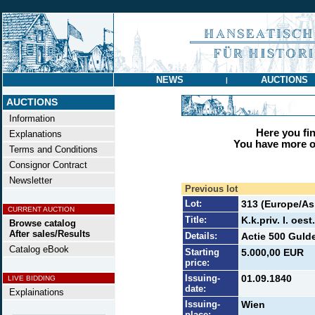
NEWS
AUCTIONS
|
AUCTIONS
Information
Here you find
Explanations
You have more op
Terms and Conditions
Consignor Contract
Newsletter
Previous lot
Lot:
313 (Europe/Asi
CURRENT AUCTION
Title:
K.k.priv. I. oe
Browse catalog
After sales/Results
Details:
Actie 500 Gulde
Catalog eBook
Starting
5.000,00 EUR
price:
Issuing-
01.09.1840
LIVE BIDDING
date:
Explainations
Issuing-
Wien
place: