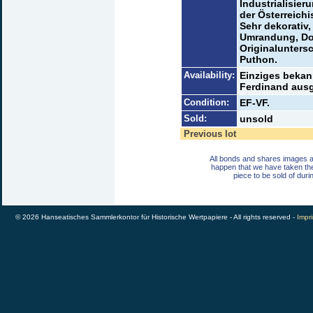
Industrialisie
der Österreich
Sehr dekorativ,
Umrandung, Do
Originalunters
Puthon.
Availability:
Einziges bekan
Ferdinand ausg
Condition:
EF-VF.
Sold:
unsold
Previous lot
All bonds and shares images a
happen that we have taken th
piece to be sold of duri
© 2026 Hanseatisches Sammlerkontor für Historische Wertpapiere - All rights reserved -
Impri