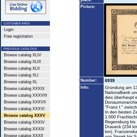
Picture:
CUSTOMER AREA
Login
Free registration
PREVIOUS CATALOGS
Browse catalog XLIV
Browse catalog XLIII
Browse catalog XLII
Browse catalog XLI
Number:
6939
Browse catalog XL
Info:
Gründung am 13.
Browse catalog XXXIX
Nationalbank un
Browse catalog XXXVIII
dies überhaupt e
Browse catalog XXXVII
Donaumonarchie.
"Franz I." zwisc
Browse catalog XXXVI
In den besten Z
Browse catalog XXXV
1.000 Frachtschi
Regensburg bis 
Browse catalog XXXIV
Draueck (234 km
Browse catalog XXXIII
km), Franzenska
Browse catalog XXXII
von Sissek bis 