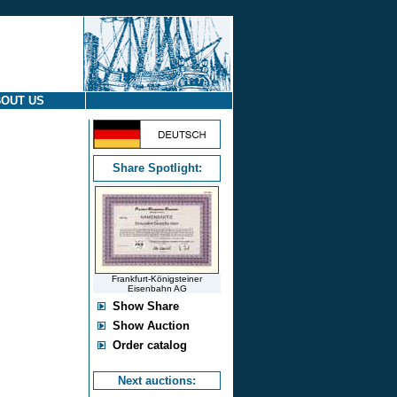
OUT US
Share Spotlight:
Frankfurt-Königsteiner
Eisenbahn AG
Show Share
Show Auction
Order catalog
Next auctions: