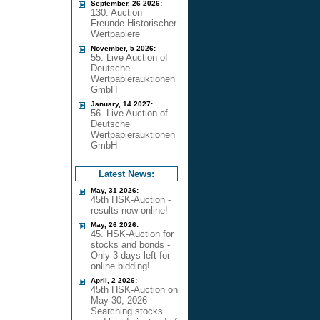
September, 26 2026:
130. Auction
Freunde Historischer
Wertpapiere
November, 5 2026:
55. Live Auction of
Deutsche
Wertpapierauktionen
GmbH
January, 14 2027:
56. Live Auction of
Deutsche
Wertpapierauktionen
GmbH
Latest News:
May, 31 2026:
45th HSK-Auction -
results now online!
May, 26 2026:
45. HSK-Auction for
stocks and bonds -
Only 3 days left for
online bidding!
April, 2 2026:
45th HSK-Auction on
May 30, 2026 -
Searching stocks