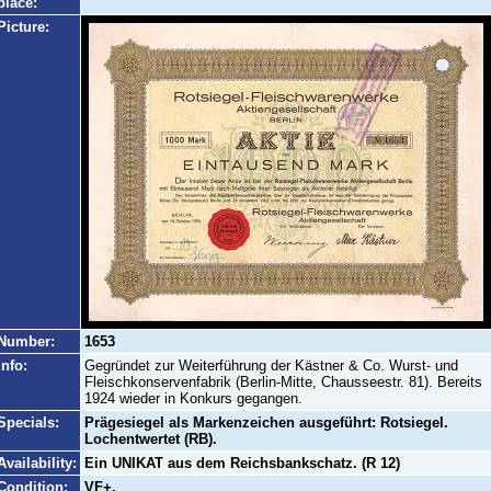
place:
Picture:
Number:
1653
Info:
Gegründet zur Weiterführung der Kästner & Co. Wurst- und
Fleischkonservenfabrik (Berlin-Mitte, Chausseestr. 81). Bereits
1924 wieder in Konkurs gegangen.
Specials:
Prägesiegel als Markenzeichen ausgeführt: Rotsiegel.
Lochentwertet (RB).
Availability:
Ein UNIKAT aus dem Reichsbankschatz. (R 12)
Condition:
VF+.