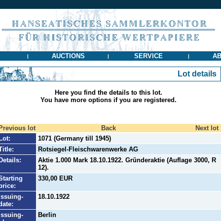
AUCTIONS
SERVICE
AB
|
|
|
Lot details
Here you find the details to this lot.
You have more options if you are registered.
Previous lot
Back
Next lot
Lot:
1071 (Germany till 1945)
Title:
Rotsiegel-Fleischwarenwerke AG
Details:
Aktie 1.000 Mark 18.10.1922. Gründeraktie (Auflage 3000, R
12).
Starting
330,00 EUR
price:
Issuing-
18.10.1922
date:
Issuing-
Berlin