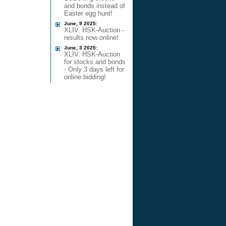
and bonds instead of
Easter egg hunt!
June, 9 2025:
XLIV. HSK-Auction -
results now online!
June, 3 2025:
XLIV. HSK-Auction
for stocks and bonds
- Only 3 days left for
online bidding!