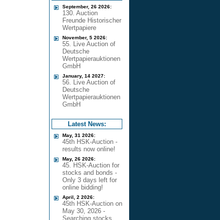
September, 26 2026:
130. Auction
Freunde Historischer
Wertpapiere
November, 5 2026:
55. Live Auction of
Deutsche
Wertpapierauktionen
GmbH
January, 14 2027:
56. Live Auction of
Deutsche
Wertpapierauktionen
GmbH
Latest News:
May, 31 2026:
45th HSK-Auction -
results now online!
May, 26 2026:
45. HSK-Auction for
stocks and bonds -
Only 3 days left for
online bidding!
April, 2 2026:
45th HSK-Auction on
May 30, 2026 -
Searching stocks