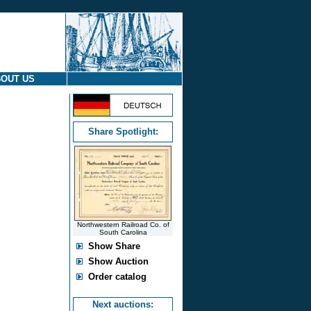
OUT US
Share Spotlight:
Northwestern Railroad Co. of
South Carolina
Show Share
Show Auction
Order catalog
Next auctions: