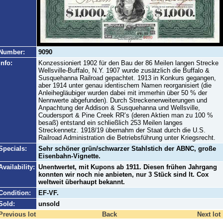
Number:
9090
Info:
Konzessioniert 1902 für den Bau der 86 Meilen langen Strecke
Wellsville-Buffalo, N.Y. 1907 wurde zusätzlich die Buffalo &
Susquehanna Railroad gepachtet. 1913 in Konkurs gegangen,
aber 1914 unter genau identischem Namen reorganisiert (die
Anleihegläubiger wurden dabei mit immerhin über 50 % der
Nennwerte abgefunden). Durch Streckenerweiterungen und
Anpachtung der Addison & Susquehanna und Wellsville,
Coudersport & Pine Creek RR’s (deren Aktien man zu 100 %
besaß) entstand ein schließlich 253 Meilen langes
Streckennetz. 1918/19 übernahm der Staat durch die U.S.
Railroad Administration die Betriebsführung unter Kriegsrecht.
Specials:
Sehr schöner grün/schwarzer Stahlstich der ABNC, große
Eisenbahn-Vignette.
Availability:
Unentwertet, mit Kupons ab 1911. Diesen frühen Jahrgang
konnten wir noch nie anbieten, nur 3 Stück sind lt. Cox
weltweit überhaupt bekannt.
Condition:
EF-VF.
Sold:
unsold
Previous lot
Back
Next lot