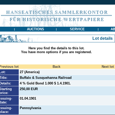
AUCTIONS
SERVICE
AB
|
|
|
Lot details
Here you find the details to this lot.
You have more options if you are registered.
Previous lot
Back
Next lot
Lot:
27 (America)
Title:
Buffalo & Susquehanna Railroad
Details:
4 % Gold Bond 1.000 $ 1.4.1901.
Starting
250,00 EUR
price:
Issuing-
01.04.1901
date:
Issuing-
Pennsylvania
place: