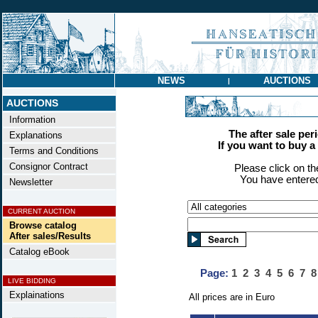
NEWS
AUCTIONS
|
AUCTIONS
Information
The after sale per
Explanations
If you want to buy a c
Terms and Conditions
Consignor Contract
Please click on t
You have entered
Newsletter
CURRENT AUCTION
Browse catalog
After sales/Results
Catalog eBook
Page:
1
2
3
4
5
6
7
8
LIVE BIDDING
Explainations
All prices are in Euro