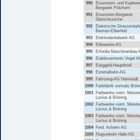
990
Eisenstein- und Kupfere
Bergwerk Pützhorn
991
Eisenstein-Bergwerk
Dietrichszeche
992
Elektrische Strassenba
Barmen-Elberfeld
993
Elektrodentalwerk AG
994
Elitewerke AG
995
Erfordia Maschinenbau
996
Etablissements Vogel A
997
Ewiggeld-Hauptbrief
998
Extertalbahn-AG
999
Fahrzeug-AG Hainstadt
1000
Farbfabrik vormals Brön
1001
Farbwerke vorm. Meiste
Lucius & Brüning
1002
Farbwerke vorm. Meiste
Lucius & Brüning
1003
Farbwerke vorm. Meiste
Lucius & Brüning
1004
Ferd. Ashelm AG
1005
Flugverkehr Halle AG