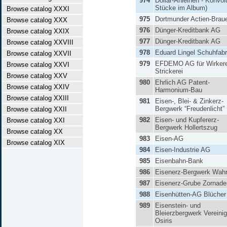
974
Dollar-Anleihen - Konvol
Stücke im Album)
Browse catalog XXXI
975
Dortmunder Actien-Braue
Browse catalog XXX
976
Dünger-Kreditbank AG
Browse catalog XXIX
977
Dünger-Kreditbank AG
Browse catalog XXVIII
978
Eduard Lingel Schuhfab
Browse catalog XXVII
979
EFDEMO AG für Wirkere
Browse catalog XXVI
Strickerei
Browse catalog XXV
980
Ehrlich AG Patent-
Browse catalog XXIV
Harmonium-Bau
Browse catalog XXIII
981
Eisen-, Blei- & Zinkerz-
Bergwerk “Freudenlicht”
Browse catalog XXII
982
Eisen- und Kupfererz-
Browse catalog XXI
Bergwerk Hollertszug
Browse catalog XX
983
Eisen-AG
Browse catalog XIX
984
Eisen-Industrie AG
985
Eisenbahn-Bank
986
Eisenerz-Bergwerk Wahr
987
Eisenerz-Grube Zornade
988
Eisenhütten-AG Blücher
989
Eisenstein- und
Bleierzbergwerk Vereinig
Osiris