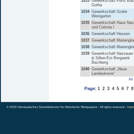
1033
Gewerkschaft Fürst Bül
Gotha
1034
Gewerkschaft Grube
Weingarten
1035
Gewerkschaft Haus Nas
und Colonia I
1036
Gewerkschaft Hessen
1037
Gewerkschaft Marienglü
1038
Gewerkschaft Marienglü
1039
Gewerkschaft Nassauer 
& Silber-Erz-Bergwerk
Bachberg
1040
Gewerkschaft „Neue
Landeskrone“
All
Page:
1
2
3
4
5
6
7
8
© 2026 Hanseatisches Sammlerkontor für Historische Wertpapiere - All rights reserved -
Impri