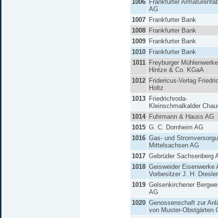
1006
Frankfurter Armaturenfab
AG
1007
Frankfurter Bank
1008
Frankfurter Bank
1009
Frankfurter Bank
1010
Frankfurter Bank
1011
Freyburger Mühlenwerke
Hintze & Co. KGaA
1012
Fridericus-Verlag Friedri
Holtz
1013
Friedrichroda-
Kleinschmalkalder Cha
1014
Fuhrmann & Hauss AG
1015
G. C. Dornheim AG
1016
Gas- und Stromversorg
Mittelsachsen AG
1017
Gebrüder Sachsenberg 
1018
Geisweider Eisenwerke 
Vorbesitzer J. H. Dresle
1019
Gelsenkirchener Bergwe
AG
1020
Genossenschaft zur Anl
von Muster-Obstgärten