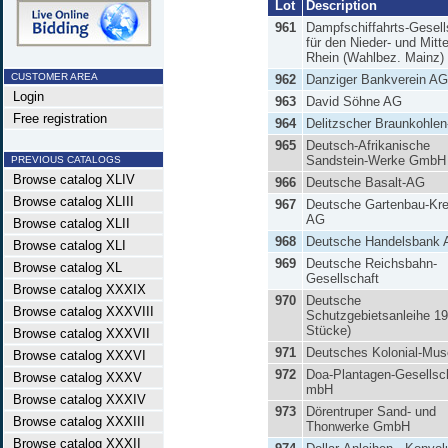
Lot
Description
961
Dampfschiffahrts-Gesell
für den Nieder- und Mitte
Rhein (Wahlbez. Mainz)
CUSTOMER AREA
962
Danziger Bankverein AG
Login
963
David Söhne AG
Free registration
964
Delitzscher Braunkohle
965
Deutsch-Afrikanische
Sandstein-Werke GmbH
PREVIOUS CATALOGS
Browse catalog XLIV
966
Deutsche Basalt-AG
Browse catalog XLIII
967
Deutsche Gartenbau-Kre
AG
Browse catalog XLII
968
Deutsche Handelsbank
Browse catalog XLI
969
Deutsche Reichsbahn-
Browse catalog XL
Gesellschaft
Browse catalog XXXIX
970
Deutsche
Browse catalog XXXVIII
Schutzgebietsanleihe 19
Stücke)
Browse catalog XXXVII
971
Deutsches Kolonial-Mu
Browse catalog XXXVI
972
Doa-Plantagen-Gesellsc
Browse catalog XXXV
mbH
Browse catalog XXXIV
973
Dörentruper Sand- und
Browse catalog XXXIII
Thonwerke GmbH
Browse catalog XXXII