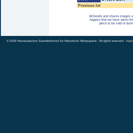
Previous lot
All bonds and shares images a
happen that we have taken th
piece to be sold of duri
© 2026 Hanseatisches Sammlerkontor für Historische Wertpapiere - All rights reserved -
Impri