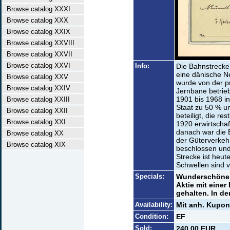
Browse catalog XXXI
Browse catalog XXX
Browse catalog XXIX
Browse catalog XXVIII
Browse catalog XXVII
Browse catalog XXVI
Info:
Die Bahnstrecke
eine dänische N
Browse catalog XXV
wurde von der pr
Browse catalog XXIV
Jernbane betrie
1901 bis 1968 in
Browse catalog XXIII
Staat zu 50 % u
Browse catalog XXII
beteiligt, die re
Browse catalog XXI
1920 erwirtscha
danach war die 
Browse catalog XX
der Güterverkehr
Browse catalog XIX
beschlossen und
Strecke ist heu
Schwellen sind vo
Specials:
Wunderschöne V
Aktie mit einer
gehalten. In der
Availability:
Mit anh. Kupon
Condition:
EF
Sold:
240,00 EUR