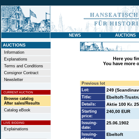
NEWS
AUCTIONS
|
AUCTIONS
Information
Here you find
Explanations
You have more op
Terms and Conditions
Consignor Contract
Newsletter
Previous lot
Lot:
249 (Scandinav
CURRENT AUCTION
Title:
Ebeltoft-Trust
Browse catalog
After sales/Results
Details:
Aktie 100 Kr. 25
Catalog eBook
Starting
240,00 EUR
price:
Issuing-
25.06.1902
LIVE BIDDING
date:
Explainations
Issuing-
Ebeltoft
place: