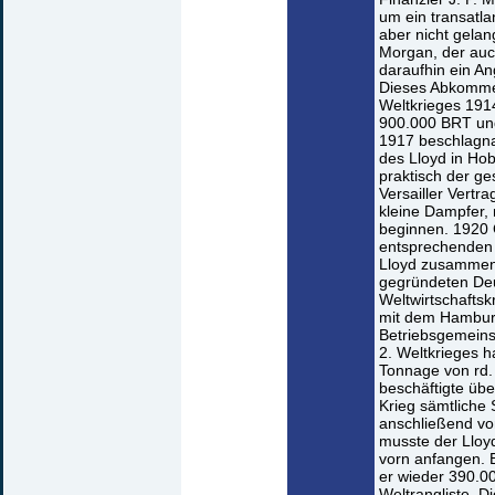
um ein transatla
aber nicht gela
Morgan, der auc
daraufhin ein An
Dieses Abkommen
Weltkrieges 191
900.000 BRT und
1917 beschlagna
des Lloyd in Ho
praktisch der ge
Versailler Vertra
kleine Dampfer, 
beginnen. 1920 
entsprechenden 
Lloyd zusammeng
gegründeten Deu
Weltwirtschafts
mit dem Hamburg
Betriebsgemeins
2. Weltkrieges h
Tonnage von rd.
beschäftigte üb
Krieg sämtliche 
anschließend vo
musste der Lloy
vorn anfangen. B
er wieder 390.0
Weltrangliste. 