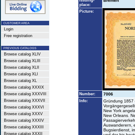
Issuing-
Bremen
place:
Picture:
CUSTOMER AREA
Login
Free registration
PREVIOUS CATALOGS
Browse catalog XLIV
Browse catalog XLIII
Browse catalog XLII
Browse catalog XLI
Browse catalog XL
Browse catalog XXXIX
Browse catalog XXXVIII
Number:
7006
Browse catalog XXXVII
Info:
Gründung 1857 d
Vorgängergesell
Browse catalog XXXVI
New York angela
Browse catalog XXXV
New Orleans. Neb
Passagierverkehr
Browse catalog XXXIV
Auswanderern, e
Browse catalog XXXIII
Bugsierdienst, i
Browse catalog XXXII
und der bis heut