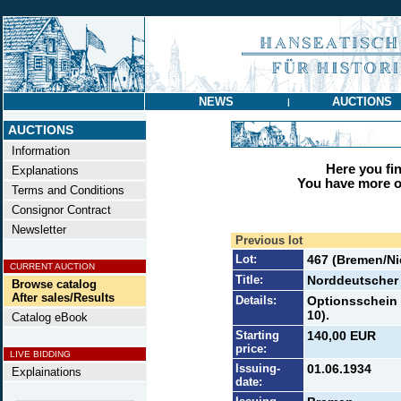
NEWS
AUCTIONS
|
AUCTIONS
Information
Here you find
Explanations
You have more op
Terms and Conditions
Consignor Contract
Newsletter
Previous lot
Lot:
467 (Bremen/N
CURRENT AUCTION
Title:
Norddeutscher
Browse catalog
After sales/Results
Details:
Optionsschein 
10).
Catalog eBook
Starting
140,00 EUR
price:
LIVE BIDDING
Issuing-
01.06.1934
Explainations
date: