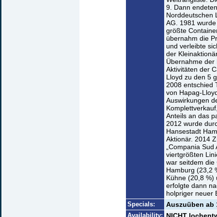
9. Dann endeten
Norddeutschen 
AG. 1981 wurde 
größte Container
übernahm die Pr
und verleibte s
der Kleinaktionä
Übernahme der k
Aktivitäten der 
Lloyd zu den 5 
2008 entschied 
von Hapag-Lloyd
Auswirkungen der
Komplettverkauf
Anteils an das pa
2012 wurde durch
Hansestadt Ham
Aktionär. 2014 
„Compania Sud 
viertgrößten Lin
war seitdem die 
Hamburg (23,2 %
Kühne (20,8 %) 
erfolgte dann n
holpriger neuer
Specials:
Auszuüben ab 1
Availability:
NICHT lochentwe