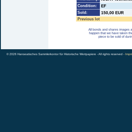
Condition:
EF
Sold:
150,00 EUR
Previous lot
All bonds and shares images a
happen that we have taken th
piece to be sold of duri
© 2026 Hanseatisches Sammlerkontor für Historische Wertpapiere - All rights reserved -
Impri