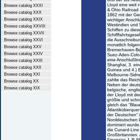
Lloyd eine weit 
Browse catalog XXXI
& Ohio Railroad
Browse catalog XXX
1862 mit der Ge
Browse catalog XXIX
wichtiger Ansch
Westindien und 
Browse catalog XXVIII
Schiffen zu diese
Browse catalog XXVII
Schifffahrtsgese
die Ausschreibu
Browse catalog XXVI
monatlich folgen
Browse catalog XXV
Bremerhaven-Bel
Browse catalog XXIV
Suez-Aden-Colo
eine Anschlußl
Browse catalog XXIII
Shanghai, 3. ein
Browse catalog XXII
Guinea und 4.)
Browse catalog XXI
Melbourne-Sidne
zahlte das Reich
Browse catalog XX
Neben der deuts
Browse catalog XIX
belgische, engli
der Lloyd mit de
größte und schne
gleich das “Blau
Atlantiküberque
der Deutschen” i
Norddeutschen 
dominiert wurde.
die Cunard-Line 
Großbritannien. 
Finanzier J. P. 