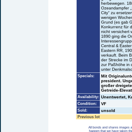
herbewegen. 188
Ozeandampfer „C
City“ zu ersetze
wenigen Wochen
Grund (es gab G
Konkurrenz für d
nicht versichert
1890 ging die O
Interessengrupp
Central & Easter
Eastern RR, 1907
verkauft. Beim 
der Strecke im D
zur Paßhöhe in
unter Denkmalsch
Specials:
Mit Originalun
president. Ung
großer dreigete
Getreide-Elevat
Availability:
Unentwertet, 
Condition:
VF
Sold:
unsold
Previous lot
All bonds and shares images a
happen that we have taken th