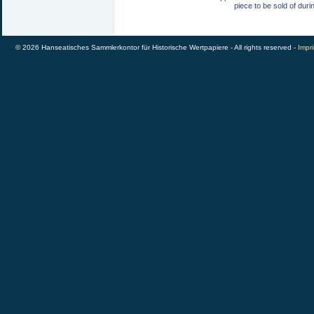
piece to be sold of duri
© 2026 Hanseatisches Sammlerkontor für Historische Wertpapiere - All rights reserved -
Impri