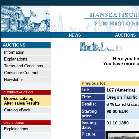
NEWS
AUCTIONS
|
AUCTIONS
Information
Here you find
Explanations
You have more op
Terms and Conditions
Consignor Contract
Newsletter
Previous lot
Lot:
167 (America)
CURRENT AUCTION
Title:
Oregon Pacific
Browse catalog
After sales/Results
Details:
6 % Land Grant
Catalog eBook
Starting
90,00 EUR
price:
Issuing-
01.10.1880
LIVE BIDDING
date:
Explainations
Picture: