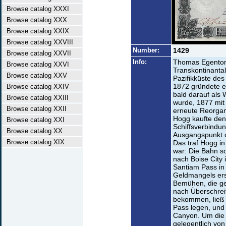
Browse catalog XXXI
Browse catalog XXX
Browse catalog XXIX
Browse catalog XXVIII
Number:
1429
Browse catalog XXVII
Info:
Thomas Egenton 
Browse catalog XXVI
Transkontinantal
Browse catalog XXV
Pazifikküste de
1872 gründete er
Browse catalog XXIV
bald darauf als 
Browse catalog XXIII
wurde, 1877 mit
Browse catalog XXII
erneute Reorgan
Hogg kaufte den
Browse catalog XXI
Schiffsverbindu
Browse catalog XX
Ausgangspunkt d
Browse catalog XIX
Das traf Hogg i
war: Die Bahn s
nach Boise City 
Santiam Pass i
Geldmangels ers
Bemühen, die g
nach Überschrei
bekommen, ließ 
Pass legen, und
Canyon. Um die S
gelegentlich vo