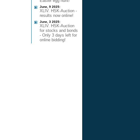
Easter egg hunt!
June, 9 2025:
XLIV. HSK-Auction -
results now online!
June, 3 2025:
XLIV. HSK-Auction
for stocks and bonds
- Only 3 days left for
online bidding!