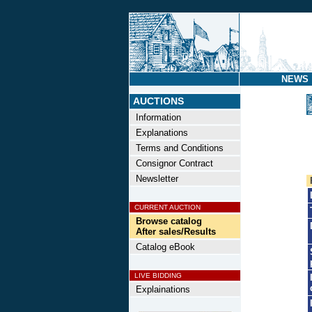
NEWS
AUCTIONS
Information
Explanations
Terms and Conditions
Consignor Contract
Newsletter
CURRENT AUCTION
Browse catalog
After sales/Results
Catalog eBook
LIVE BIDDING
Explainations