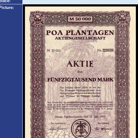
place:
Picture: