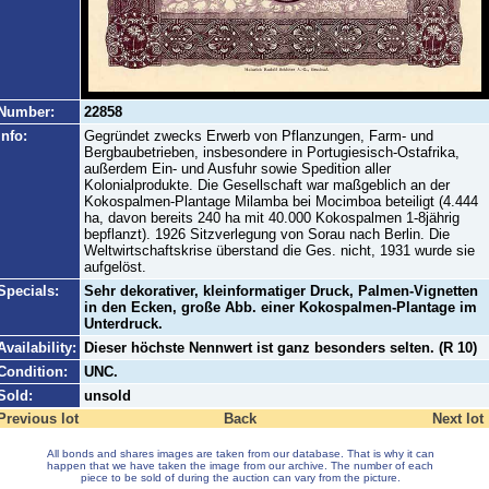
Number:
22858
Info:
Gegründet zwecks Erwerb von Pflanzungen, Farm- und
Bergbaubetrieben, insbesondere in Portugiesisch-Ostafrika,
außerdem Ein- und Ausfuhr sowie Spedition aller
Kolonialprodukte. Die Gesellschaft war maßgeblich an der
Kokospalmen-Plantage Milamba bei Mocimboa beteiligt (4.444
ha, davon bereits 240 ha mit 40.000 Kokospalmen 1-8jährig
bepflanzt). 1926 Sitzverlegung von Sorau nach Berlin. Die
Weltwirtschaftskrise überstand die Ges. nicht, 1931 wurde sie
aufgelöst.
Specials:
Sehr dekorativer, kleinformatiger Druck, Palmen-Vignetten
in den Ecken, große Abb. einer Kokospalmen-Plantage im
Unterdruck.
Availability:
Dieser höchste Nennwert ist ganz besonders selten. (R 10)
Condition:
UNC.
Sold:
unsold
Previous lot
Back
Next lot
All bonds and shares images are taken from our database. That is why it can
happen that we have taken the image from our archive. The number of each
piece to be sold of during the auction can vary from the picture.