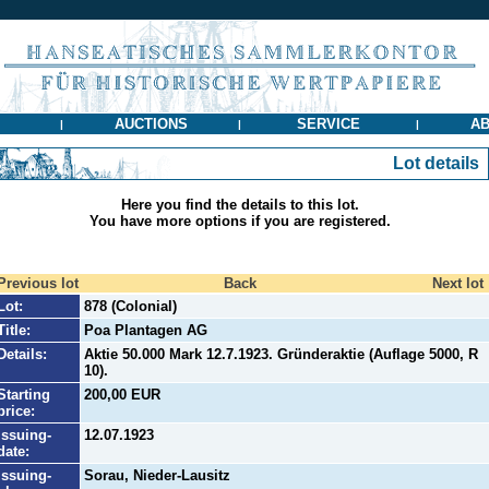
AUCTIONS
SERVICE
AB
|
|
|
Lot details
Here you find the details to this lot.
You have more options if you are registered.
Previous lot
Back
Next lot
Lot:
878 (Colonial)
Title:
Poa Plantagen AG
Details:
Aktie 50.000 Mark 12.7.1923. Gründeraktie (Auflage 5000, R
10).
Starting
200,00 EUR
price:
Issuing-
12.07.1923
date:
Issuing-
Sorau, Nieder-Lausitz