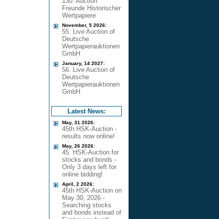
130. Auction
Freunde Historischer
Wertpapiere
November, 5 2026:
55. Live Auction of
Deutsche
Wertpapierauktionen
GmbH
January, 14 2027:
56. Live Auction of
Deutsche
Wertpapierauktionen
GmbH
Latest News:
May, 31 2026:
45th HSK-Auction -
results now online!
May, 26 2026:
45. HSK-Auction for
stocks and bonds -
Only 3 days left for
online bidding!
April, 2 2026:
45th HSK-Auction on
May 30, 2026 -
Searching stocks
and bonds instead of