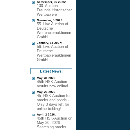
September, 26 2026:
130. Auction
Freunde Historischer
Wertpapiere
November, 5 2026:
55. Live Auction of
Deutsche
Wertpapierauktionen
GmbH
January, 14 2027:
56. Live Auction of
Deutsche
Wertpapierauktionen
GmbH
Latest News:
May, 31 2026:
45th HSK-Auction -
results now online!
May, 26 2026:
45. HSK-Auction for
stocks and bonds -
Only 3 days left for
online bidding!
April, 2 2026:
45th HSK-Auction on
May 30, 2026 -
Searching stocks