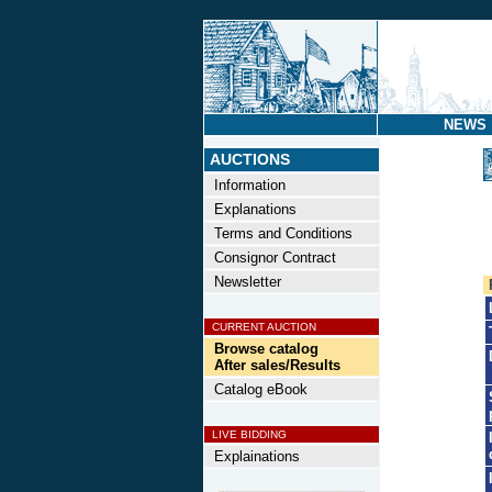
NEWS
AUCTIONS
Information
Explanations
Terms and Conditions
Consignor Contract
Newsletter
CURRENT AUCTION
Browse catalog
After sales/Results
Catalog eBook
LIVE BIDDING
Explainations