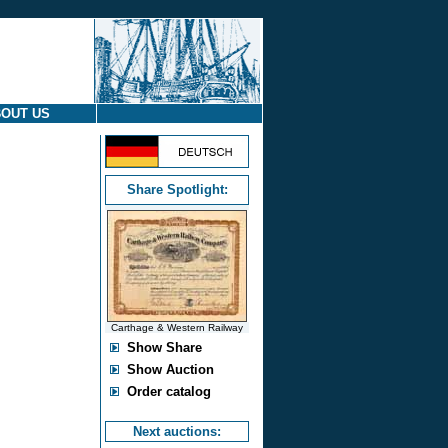
OUT US
Share Spotlight:
Carthage & Western Railway
Show Share
Show Auction
Order catalog
Next auctions: