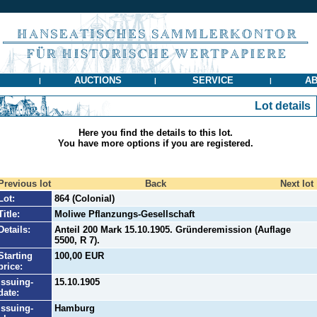
AUCTIONS
SERVICE
AB
|
|
|
Lot details
Here you find the details to this lot.
You have more options if you are registered.
Previous lot
Back
Next lot
Lot:
864 (Colonial)
Title:
Moliwe Pflanzungs-Gesellschaft
Details:
Anteil 200 Mark 15.10.1905. Gründeremission (Auflage
5500, R 7).
Starting
100,00 EUR
price:
Issuing-
15.10.1905
date:
Issuing-
Hamburg