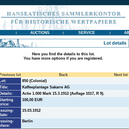
AUCTIONS
SERVICE
AB
|
|
|
Lot details
Here you find the details to this lot.
You have more options if you are registered.
Previous lot
Back
Next lot
Lot:
850 (Colonial)
Title:
Kaffeeplantage Sakarre AG
Details:
Actie 1.000 Mark 15.3.1912 (Auflage 1017, R 9).
Starting
100,00 EUR
price:
Issuing-
15.03.1912
date:
Issuing-
Berlin
place: