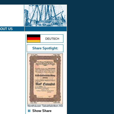
OUT US
Share Spotlight:
Nordhäuser Tabakfabriken AG
Show Share