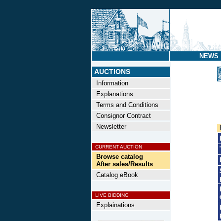
NEWS
AUCTIONS
Information
Explanations
Terms and Conditions
Consignor Contract
Newsletter
CURRENT AUCTION
Browse catalog
After sales/Results
Catalog eBook
LIVE BIDDING
Explainations