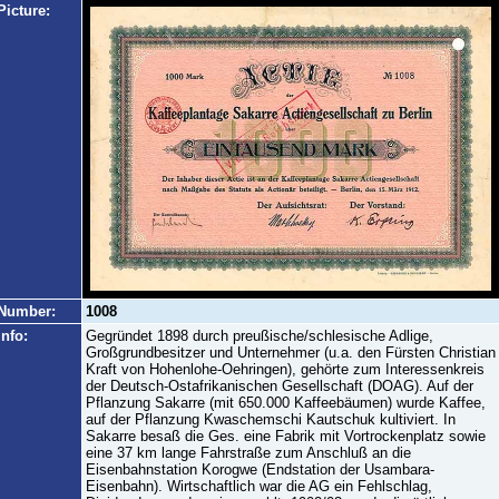
Picture:
Number:
1008
Info:
Gegründet 1898 durch preußische/schlesische Adlige,
Großgrundbesitzer und Unternehmer (u.a. den Fürsten Christian
Kraft von Hohenlohe-Oehringen), gehörte zum Interessenkreis
der Deutsch-Ostafrikanischen Gesellschaft (DOAG). Auf der
Pflanzung Sakarre (mit 650.000 Kaffeebäumen) wurde Kaffee,
auf der Pflanzung Kwaschemschi Kautschuk kultiviert. In
Sakarre besaß die Ges. eine Fabrik mit Vortrockenplatz sowie
eine 37 km lange Fahrstraße zum Anschluß an die
Eisenbahnstation Korogwe (Endstation der Usambara-
Eisenbahn). Wirtschaftlich war die AG ein Fehlschlag,