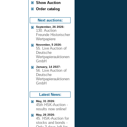
Show Auction
Order catalog
Next auctions:
September, 26 2026:
130. Auction
Freunde Historischer
Wertpapiere
November, 5 2026:
55. Live Auction of
Deutsche
Wertpapierauktionen
GmbH
January, 14 2027:
56. Live Auction of
Deutsche
Wertpapierauktionen
GmbH
Latest News:
May, 31 2026:
45th HSK-Auction -
results now online!
May, 26 2026:
45. HSK-Auction for
stocks and bonds -
Only 3 days left for