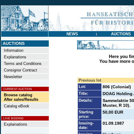
NEWS
AUCTIONS
|
AUCTIONS
Information
Here you find
Explanations
You have more op
Terms and Conditions
Consignor Contract
Newsletter
Previous lot
Lot:
806 (Colonial)
CURRENT AUCTION
Title:
DOAG Holding
Browse catalog
After sales/Results
Details:
Sammelaktie 50 
Muster, R 10).
Catalog eBook
Starting
50,00 EUR
price:
LIVE BIDDING
Issuing-
01.09.1987
Explainations
date: