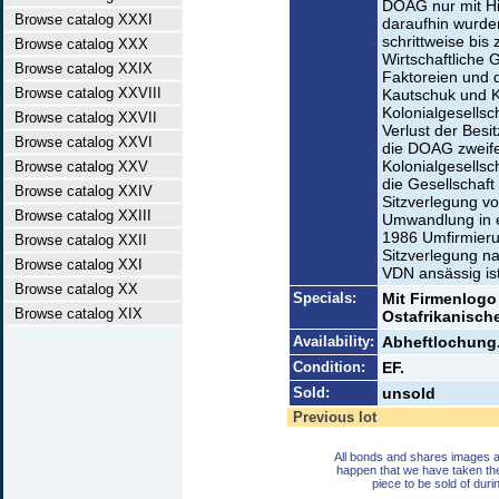
DOAG nur mit Hi
Browse catalog XXXI
daraufhin wurde
schrittweise bis
Browse catalog XXX
Wirtschaftliche
Browse catalog XXIX
Faktoreien und d
Browse catalog XXVIII
Kautschuk und K
Kolonialgesellsc
Browse catalog XXVII
Verlust der Besi
Browse catalog XXVI
die DOAG zweife
Kolonialgesellsc
Browse catalog XXV
die Gesellschaft
Browse catalog XXIV
Sitzverlegung v
Browse catalog XXIII
Umwandlung in 
1986 Umfirmier
Browse catalog XXII
Sitzverlegung na
Browse catalog XXI
VDN ansässig ist
Browse catalog XX
Specials:
Mit Firmenlogo
Browse catalog XIX
Ostafrikanisch
Availability:
Abheftlochung.
Condition:
EF.
Sold:
unsold
Previous lot
All bonds and shares images a
happen that we have taken th
piece to be sold of duri