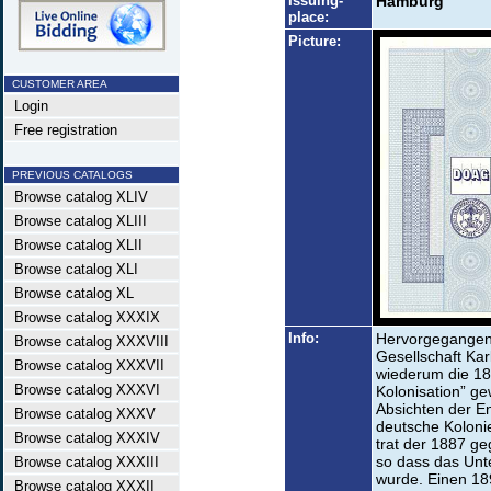
Issuing-
Hamburg
place:
Picture:
CUSTOMER AREA
Login
Free registration
PREVIOUS CATALOGS
Browse catalog XLIV
Browse catalog XLIII
Browse catalog XLII
Browse catalog XLI
Browse catalog XL
Browse catalog XXXIX
Info:
Hervorgegangen 
Browse catalog XXXVIII
Gesellschaft Kar
Browse catalog XXXVII
wiederum die 18
Browse catalog XXXVI
Kolonisation” g
Absichten der E
Browse catalog XXXV
deutsche Kolonie
Browse catalog XXXIV
trat der 1887 g
so dass das Unt
Browse catalog XXXIII
wurde. Einen 18
Browse catalog XXXII