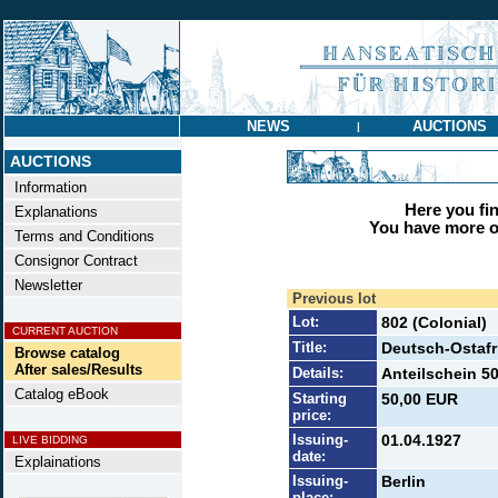
NEWS
AUCTIONS
|
AUCTIONS
Information
Here you find
Explanations
You have more op
Terms and Conditions
Consignor Contract
Newsletter
Previous lot
Lot:
802 (Colonial)
CURRENT AUCTION
Title:
Deutsch-Ostafr
Browse catalog
After sales/Results
Details:
Anteilschein 50
Catalog eBook
Starting
50,00 EUR
price:
Issuing-
01.04.1927
LIVE BIDDING
date:
Explainations
Issuing-
Berlin
place: