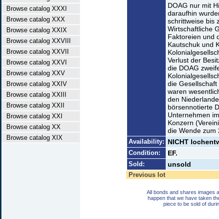
DOAG nur mit Hi
Browse catalog XXXI
daraufhin wurde
Browse catalog XXX
schrittweise bis
Wirtschaftliche
Browse catalog XXIX
Faktoreien und d
Browse catalog XXVIII
Kautschuk und K
Browse catalog XXVII
Kolonialgesellsc
Verlust der Besi
Browse catalog XXVI
die DOAG zweife
Browse catalog XXV
Kolonialgesellsc
die Gesellschaft
Browse catalog XXIV
waren wesentlich
Browse catalog XXIII
den Niederlande
Browse catalog XXII
börsennotierte 
Unternehmen im
Browse catalog XXI
Konzern (Verein
Browse catalog XX
die Wende zum 2
Browse catalog XIX
Availability:
NICHT lochentwe
Condition:
EF.
Sold:
unsold
Previous lot
All bonds and shares images a
happen that we have taken th
piece to be sold of duri