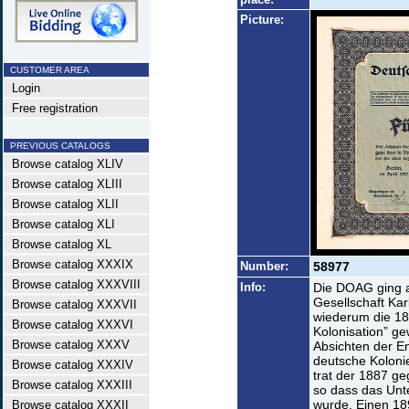
Picture:
CUSTOMER AREA
Login
Free registration
PREVIOUS CATALOGS
Browse catalog XLIV
Browse catalog XLIII
Browse catalog XLII
Browse catalog XLI
Browse catalog XL
Browse catalog XXXIX
Number:
58977
Browse catalog XXXVIII
Info:
Die DOAG ging a
Gesellschaft Kar
Browse catalog XXXVII
wiederum die 18
Browse catalog XXXVI
Kolonisation” g
Browse catalog XXXV
Absichten der E
deutsche Kolonie
Browse catalog XXXIV
trat der 1887 g
Browse catalog XXXIII
so dass das Unt
wurde. Einen 18
Browse catalog XXXII