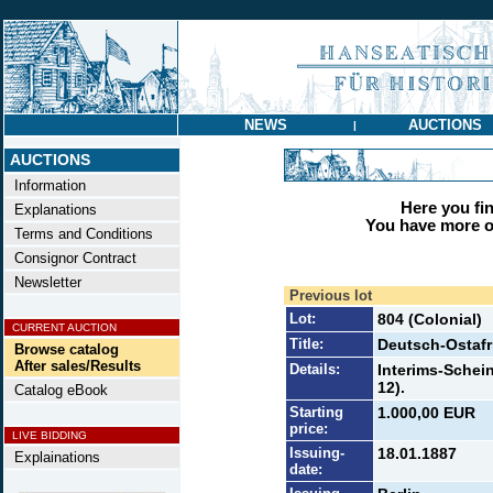
NEWS
AUCTIONS
|
AUCTIONS
Information
Here you find
Explanations
You have more op
Terms and Conditions
Consignor Contract
Newsletter
Previous lot
Lot:
804 (Colonial)
CURRENT AUCTION
Title:
Deutsch-Ostafr
Browse catalog
After sales/Results
Details:
Interims-Schein
12).
Catalog eBook
Starting
1.000,00 EUR
price:
LIVE BIDDING
Issuing-
18.01.1887
Explainations
date: