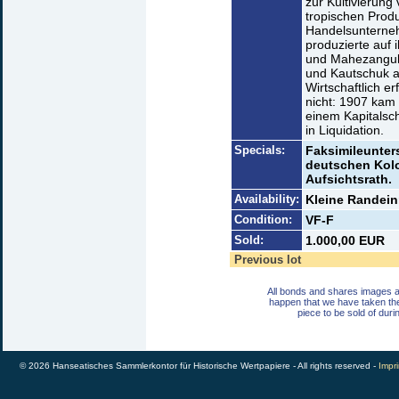
zur Kultivierun
tropischen Produ
Handelsunterneh
produzierte auf
und Mahezangul
und Kautschuk a
Wirtschaftlich e
nicht: 1907 kam
einem Kapitalsch
in Liquidation.
Specials:
Faksimileunters
deutschen Kolon
Aufsichtsrath.
Availability:
Kleine Randeinr
Condition:
VF-F
Sold:
1.000,00 EUR
Previous lot
All bonds and shares images a
happen that we have taken th
piece to be sold of duri
© 2026 Hanseatisches Sammlerkontor für Historische Wertpapiere - All rights reserved -
Impri