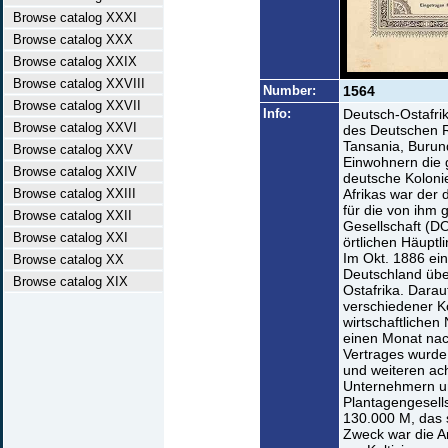
Browse catalog XXXI
Browse catalog XXX
Browse catalog XXIX
Browse catalog XXVIII
Number:
1564
Browse catalog XXVII
Info:
Deutsch-Ostafri
Browse catalog XXVI
des Deutschen R
Tansania, Burun
Browse catalog XXV
Einwohnern die 
Browse catalog XXIV
deutsche Kolonie
Browse catalog XXIII
Afrikas war der 
für die von ihm
Browse catalog XXII
Gesellschaft (D
Browse catalog XXI
örtlichen Häuptl
Im Okt. 1886 ein
Browse catalog XX
Deutschland über
Browse catalog XIX
Ostafrika. Darau
verschiedener Ko
wirtschaftlichen
einen Monat nac
Vertrages wurde 
und weiteren ach
Unternehmern un
Plantagengesells
130.000 M, das 
Zweck war die A