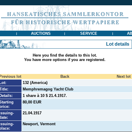
AUCTIONS
SERVICE
AB
|
|
|
Lot details
Here you find the details to this lot.
You have more options if you are registered.
Previous lot
Back
Next lot
Lot:
132 (America)
Title:
Memphremagog Yacht Club
Details:
1 share à 10 $ 21.4.1917.
Starting
80,00 EUR
price:
Issuing-
21.04.1917
date:
Issuing-
Newport, Vermont
place: