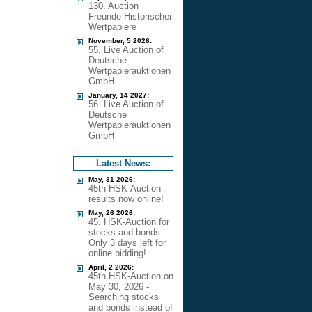
130. Auction
Freunde Historischer
Wertpapiere
November, 5 2026:
55. Live Auction of
Deutsche
Wertpapierauktionen
GmbH
January, 14 2027:
56. Live Auction of
Deutsche
Wertpapierauktionen
GmbH
Latest News:
May, 31 2026:
45th HSK-Auction -
results now online!
May, 26 2026:
45. HSK-Auction for
stocks and bonds -
Only 3 days left for
online bidding!
April, 2 2026:
45th HSK-Auction on
May 30, 2026 -
Searching stocks
and bonds instead of