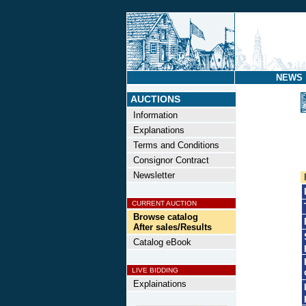
NEWS
AUCTIONS
Information
Explanations
Terms and Conditions
Consignor Contract
Newsletter
CURRENT AUCTION
Browse catalog
After sales/Results
Catalog eBook
LIVE BIDDING
Explainations