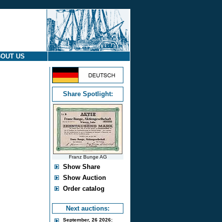
OUT US
Share Spotlight:
Franz Bunge AG
Show Share
Show Auction
Order catalog
Next auctions:
September, 26 2026: