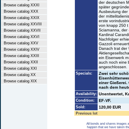
der deutschen Mo
Browse catalog XXXI
später gegründet
Browse catalog XXX
Ausbeutung der
der mittelitalie
Browse catalog XXIX
erste vorindustri
Browse catalog XXVIII
von knapp 250 t 
Sciamanna, der 
Browse catalog XXVII
Kardinal Carandi
Browse catalog XXVI
Nachfolger erhie
Browse catalog XXV
Gazzoli erneuert
Danach trat der
Browse catalog XXIV
Aktiengesellscha
Browse catalog XXIII
ein Eisenwerk m
Browse catalog XXII
auch noch eine 
angeschlossen.
Browse catalog XXI
Specials:
Zwei sehr schö
Browse catalog XX
Eisenhüttenwer
Browse catalog XIX
einer Gießerei.
nach dem heute 
Availability:
Unentwertet, 
Condition:
EF-VF.
Sold:
120,00 EUR
Previous lot
All bonds and shares images a
happen that we have taken th