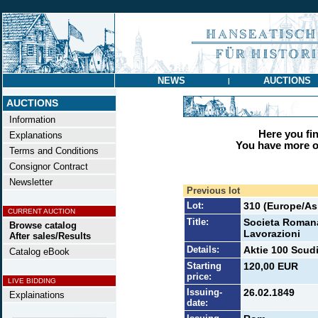
NEWS
AUCTIONS
|
AUCTIONS
Information
Here you find
Explanations
You have more op
Terms and Conditions
Consignor Contract
Newsletter
Previous lot
Lot:
310 (Europe/Asi
CURRENT AUCTION
Title:
Societa Romana 
Browse catalog
Lavorazioni
After sales/Results
Details:
Aktie 100 Scudi
Catalog eBook
Starting
120,00 EUR
price:
LIVE BIDDING
Issuing-
26.02.1849
Explainations
date: