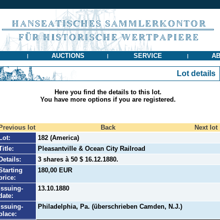
AUCTIONS
SERVICE
AB
|
|
|
Lot details
Here you find the details to this lot.
You have more options if you are registered.
Previous lot
Back
Next lot
Lot:
182 (America)
Title:
Pleasantville & Ocean City Railroad
Details:
3 shares à 50 $ 16.12.1880.
Starting
180,00 EUR
price:
Issuing-
13.10.1880
date:
Issuing-
Philadelphia, Pa. (überschrieben Camden, N.J.)
place: