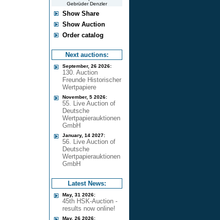
Gebrüder Denzler
Show Share
Show Auction
Order catalog
Next auctions:
September, 26 2026:
130. Auction
Freunde Historischer
Wertpapiere
November, 5 2026:
55. Live Auction of
Deutsche
Wertpapierauktionen
GmbH
January, 14 2027:
56. Live Auction of
Deutsche
Wertpapierauktionen
GmbH
Latest News:
May, 31 2026:
45th HSK-Auction -
results now online!
May, 26 2026: