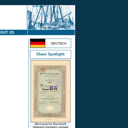
OUT US
Share Spotlight:
Mechanische Baumwoll-
Zwirnerei Kempten vormals