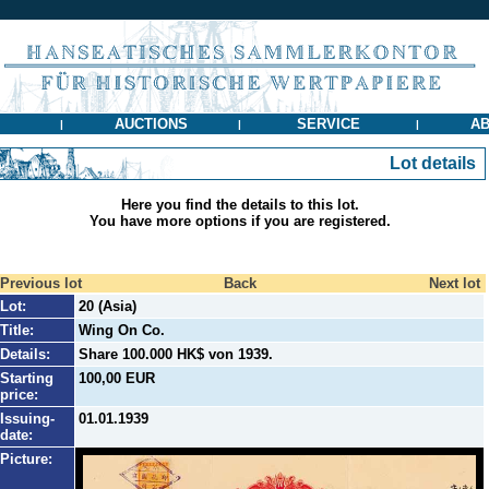
AUCTIONS
SERVICE
AB
|
|
|
Lot details
Here you find the details to this lot.
You have more options if you are registered.
Previous lot
Back
Next lot
Lot:
20 (Asia)
Title:
Wing On Co.
Details:
Share 100.000 HK$ von 1939.
Starting
100,00 EUR
price:
Issuing-
01.01.1939
date:
Picture: