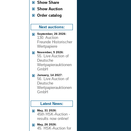
Show Share
Show Auction
Order catalog
Next auctions:
September, 26 2026:
130. Auction
Freunde Historischer
Wertpapiere
November, 5 2026:
55. Live Auction of
Deutsche
Wertpapierauktionen
GmbH
January, 14 2027:
56. Live Auction of
Deutsche
Wertpapierauktionen
GmbH
Latest News:
May, 31 2026:
45th HSK-Auction -
results now online!
May, 26 2026:
45. HSK-Auction for