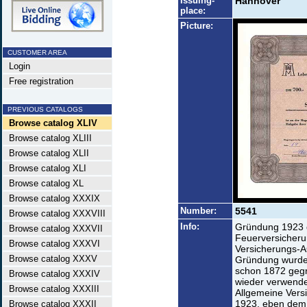
Issuing-
Hannover
place:
Picture:
CUSTOMER AREA
Login
Free registration
PREVIOUS CATALOGS
Browse catalog XLIV
Browse catalog XLIII
Browse catalog XLII
Browse catalog XLI
Browse catalog XL
Browse catalog XXXIX
Number:
5541
Browse catalog XXXVIII
Info:
Gründung 1923 
Browse catalog XXXVII
Feuerversicheru
Browse catalog XXXVI
Versicherungs-A
Browse catalog XXXV
Gründung wurde 
schon 1872 gegr
Browse catalog XXXIV
wieder verwende
Browse catalog XXXIII
Allgemeine Versi
1923, eben dem 
Browse catalog XXXII