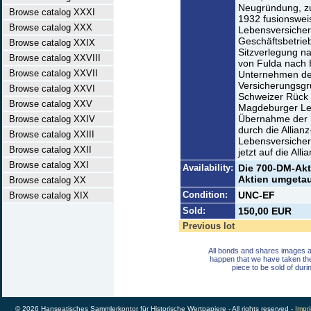
Neugründung, zu
Browse catalog XXXI
1932 fusionswe
Browse catalog XXX
Lebensversiche
Geschäftsbetrie
Browse catalog XXIX
Sitzverlegung na
Browse catalog XXVIII
von Fulda nach 
Browse catalog XXVII
Unternehmen de
Versicherungsgr
Browse catalog XXVI
Schweizer Rück 
Browse catalog XXV
Magdeburger Le
Übernahme der 
Browse catalog XXIV
durch die Allian
Browse catalog XXIII
Lebensversiche
Browse catalog XXII
jetzt auf die Al
Browse catalog XXI
Availability:
Die 700-DM-Akt
Aktien umgetau
Browse catalog XX
Condition:
UNC-EF
Browse catalog XIX
Sold:
150,00 EUR
Previous lot
All bonds and shares images a
happen that we have taken th
piece to be sold of duri
© 2026 Hanseatisches Sammlerkontor für Historische Wertpapiere - All rights reserved -
Impri