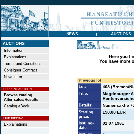
NEWS
AUCTIONS
|
AUCTIONS
Information
Here you find
Explanations
You have more op
Terms and Conditions
Consignor Contract
Newsletter
Previous lot
Lot:
408 (Bremen/N
CURRENT AUCTION
Title:
Magdeburger A
Browse catalog
Rentenversich
After sales/Results
Details:
Namensaktie 70
Catalog eBook
Starting
150,00 EUR
price:
LIVE BIDDING
Issuing-
01.07.1961
Explainations
date: