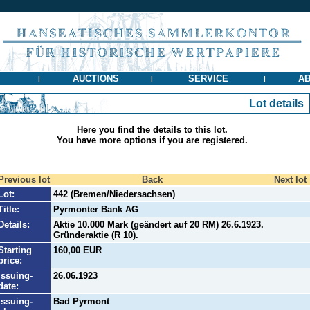
AUCTIONS
SERVICE
AB
|
|
|
Lot details
Here you find the details to this lot.
You have more options if you are registered.
Previous lot
Back
Next lot
Lot:
442 (Bremen/Niedersachsen)
Title:
Pyrmonter Bank AG
Details:
Aktie 10.000 Mark (geändert auf 20 RM) 26.6.1923.
Gründeraktie (R 10).
Starting
160,00 EUR
price:
Issuing-
26.06.1923
date:
Issuing-
Bad Pyrmont