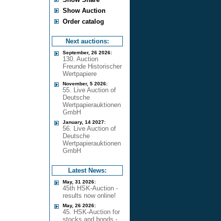
Show Auction
Order catalog
Next auctions:
September, 26 2026:
130. Auction
Freunde Historischer
Wertpapiere
November, 5 2026:
55. Live Auction of
Deutsche
Wertpapierauktionen
GmbH
January, 14 2027:
56. Live Auction of
Deutsche
Wertpapierauktionen
GmbH
Latest News:
May, 31 2026:
45th HSK-Auction -
results now online!
May, 26 2026:
45. HSK-Auction for
stocks and bonds -