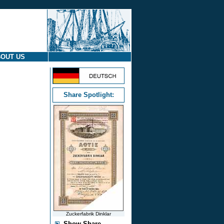
OUT US
Share Spotlight:
Zuckerfabrik Dinklar
Show Share