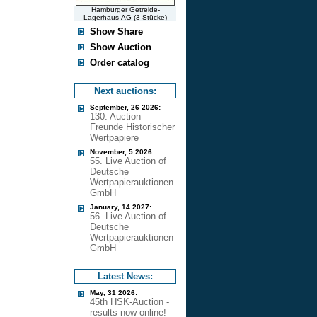
Hamburger Getreide-
Lagerhaus-AG (3 Stücke)
Show Share
Show Auction
Order catalog
Next auctions:
September, 26 2026:
130. Auction
Freunde Historischer
Wertpapiere
November, 5 2026:
55. Live Auction of
Deutsche
Wertpapierauktionen
GmbH
January, 14 2027:
56. Live Auction of
Deutsche
Wertpapierauktionen
GmbH
Latest News:
May, 31 2026:
45th HSK-Auction -
results now online!