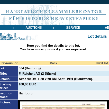
AUCTIONS
SERVICE
AB
|
|
|
Lot details
Here you find the details to this lot.
You have more options if you are registered.
Previous lot
Back
Next lot
Lot:
534 (Hamburg)
Title:
F. Reichelt AG (2 Stücke)
Details:
Aktie 50 DM + 20 x 50 DM Sept. 1991 (Blanketten).
Starting
100,00 EUR
price:
Issuing-
Hamburg
place:
Picture: