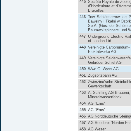
445
Société Royale de Zoolog
d’Horticulture et d’Acrem
Bruxelles
446
Tow. Schlösserrowskiej P
Bawelny i Tkalni w Ozor
Sp.A. (Ges. der Schösse
Baumwollspinnerei und W
447
Underground Electric Rai
of London Ltd.
448
Vereinigte Carborundum-
Elektritwerke AG
449
Vereinigte Seidenwarenfa
Gebrüder Schiel AG
450
Wwe G. Wyss AG
451
Zugspitzbahn AG
452
Zwierzina’sche Steinkohl
Gewerkschaft
453
A. Schilling AG Brauerei,
Mineralwasserfabrik
454
AG "Ems"
455
AG "Ems"
456
AG Norddeutsche Steingu
457
AG Reederei “Norden-Fris
458
AG Weser