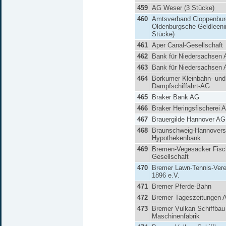
459
AG Weser (3 Stücke)
460
Amtsverband Cloppenburg
Oldenburgsche Geldleeni
Stücke)
461
Aper Canal-Gesellschaft
462
Bank für Niedersachsen
463
Bank für Niedersachsen
464
Borkumer Kleinbahn- und
Dampfschiffahrt-AG
465
Braker Bank AG
466
Braker Heringsfischerei 
467
Brauergilde Hannover AG
468
Braunschweig-Hannover
Hypothekenbank
469
Bremen-Vegesacker Fisch
Gesellschaft
470
Bremer Lawn-Tennis-Vere
1896 e.V.
471
Bremer Pferde-Bahn
472
Bremer Tageszeitungen 
473
Bremer Vulkan Schiffbau
Maschinenfabrik