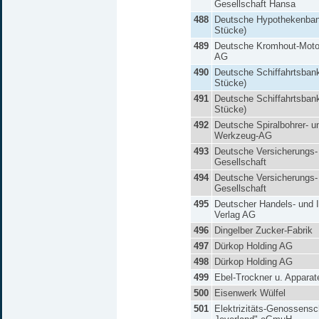
Gesellschaft Hansa
488
Deutsche Hypothekenban
Stücke)
489
Deutsche Kromhout-Moto
AG
490
Deutsche Schiffahrtsban
Stücke)
491
Deutsche Schiffahrtsban
Stücke)
492
Deutsche Spiralbohrer- u
Werkzeug-AG
493
Deutsche Versicherungs-
Gesellschaft
494
Deutsche Versicherungs-
Gesellschaft
495
Deutscher Handels- und I
Verlag AG
496
Dingelber Zucker-Fabrik
497
Dürkop Holding AG
498
Dürkop Holding AG
499
Ebel-Trockner u. Appara
500
Eisenwerk Wülfel
501
Elektrizitäts-Genossensc