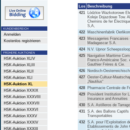
Los
Beschreibung
421
Lódzkie Wazkotorowe El
Koleje Dojazdowe Tow. Ak
Chemins de fer Électriqu
S,A,
KUNDENBEREICH
422
Maschinenfabrik Oerlikon
Anmelden
423
Messageries Francaises
Kostenlos registrieren
Madagascar S.A.
424
N.V. Upnor Scheepssloop
FRÜHERE AUKTIONEN
425
Navigation Maritime Com
HSK-Auktion XLIV
Franco-Américaine Soc.
Gauthier Frères & Cie.
HSK-Auktion XLIII
426
Nordisch-Oesterreichisc
HSK-Auktion XLII
427
Oester-Cultuur-Maatschap
HSK-Auktion XLI
„Nautilus“
HSK-Auktion XL
428
Pharmacie Centrale de F
HSK-Auktion XXXIX
429
Provident Institution for L
HSK-Auktion XXXVIII
Insurance and Annuities
HSK-Auktion XXXVII
430
S.A. Astilleros de Tarrag
HSK-Auktion XXXVI
431
S.A. des Ballons Captifs
Transportables
HSK-Auktion XXXV
432
S.A. pour l’Exploitation d
HSK-Auktion XXXIV
Etablissements de John C
HSK-Auktion XXXIII