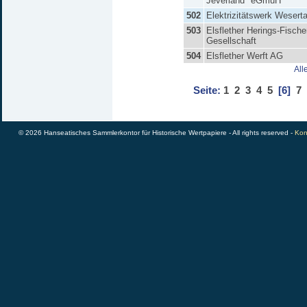
Jeverland" eGmuH
502
Elektrizitätswerk Weser
503
Elsflether Herings-Fische
Gesellschaft
504
Elsflether Werft AG
All
Seite:
1
2
3
4
5
[6]
7
© 2026 Hanseatisches Sammlerkontor für Historische Wertpapiere - All rights reserved -
Kon