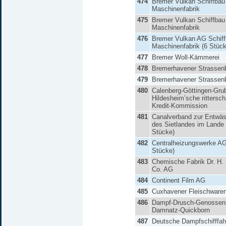
474
Bremer Vulkan Schiffbau
Maschinenfabrik
475
Bremer Vulkan Schiffbau
Maschinenfabrik
476
Bremer Vulkan AG Schif
Maschinenfabrik (6 Stück
477
Bremer Woll-Kämmerei
478
Bremerhavener Strassen
479
Bremerhavener Strassen
480
Calenberg-Göttingen-Gru
Hildesheim’sche rittersch
Kredit-Kommission
481
Canalverband zur Entwä
des Sietlandes im Lande 
Stücke)
482
Centralheizungswerke AG
Stücke)
483
Chemische Fabrik Dr. H.
Co. AG
484
Continent Film AG
485
Cuxhavener Fleischwaren
486
Dampf-Drusch-Genossen
Damnatz-Quickborn
487
Deutsche Dampfschifffah