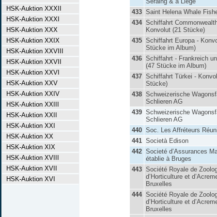
Seraing & à Liège
HSK-Auktion XXXII
433
Saint Helena Whale Fish
HSK-Auktion XXXI
434
Schiffahrt Commonwealth
HSK-Auktion XXX
Konvolut (21 Stücke)
HSK-Auktion XXIX
435
Schiffahrt Europa - Konvo
Stücke im Album)
HSK-Auktion XXVIII
436
Schiffahrt - Frankreich u
HSK-Auktion XXVII
(47 Stücke im Album)
HSK-Auktion XXVI
437
Schiffahrt Türkei - Konvol
HSK-Auktion XXV
Stücke)
HSK-Auktion XXIV
438
Schweizerische Wagonsf
Schlieren AG
HSK-Auktion XXIII
439
Schweizerische Wagonsf
HSK-Auktion XXII
Schlieren AG
HSK-Auktion XXI
440
Soc. Les Affréteurs Réun
HSK-Auktion XX
441
Società Edison
HSK-Auktion XIX
442
Societé d’Assurances Ma
HSK-Auktion XVIII
établie à Bruges
HSK-Auktion XVII
443
Société Royale de Zoolog
d’Horticulture et d’Acrem
HSK-Auktion XVI
Bruxelles
444
Société Royale de Zoolog
d’Horticulture et d’Acrem
Bruxelles