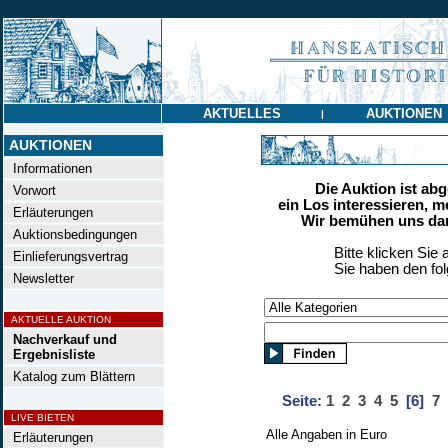
AKTUELLES
AUKTIONEN
|
AUKTIONEN
Informationen
Die Auktion ist ab
Vorwort
ein Los interessieren, m
Erläuterungen
Wir bemühen uns dan
Auktionsbedingungen
Bitte klicken Sie 
Einlieferungsvertrag
Sie haben den fo
Newsletter
AKTUELLE AUKTION
Nachverkauf und
Ergebnisliste
Katalog zum Blättern
Seite:
1
2
3
4
5
[6]
7
LIVE BIETEN
Alle Angaben in Euro
Erläuterungen