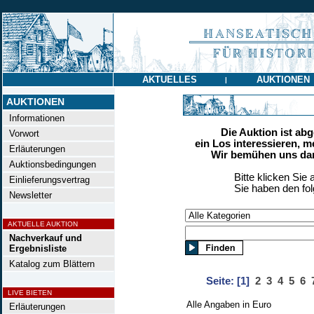
AKTUELLES
AUKTIONEN
|
AUKTIONEN
Informationen
Die Auktion ist ab
Vorwort
ein Los interessieren, m
Erläuterungen
Wir bemühen uns dan
Auktionsbedingungen
Bitte klicken Sie 
Einlieferungsvertrag
Sie haben den fo
Newsletter
AKTUELLE AUKTION
Nachverkauf und
Ergebnisliste
Katalog zum Blättern
Seite:
[1]
2
3
4
5
6
LIVE BIETEN
Alle Angaben in Euro
Erläuterungen