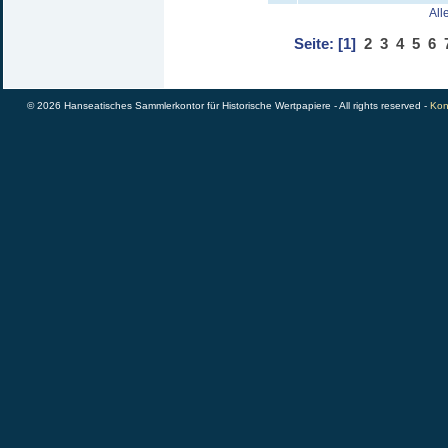
All
Seite:
[1]
2
3
4
5
6
© 2026 Hanseatisches Sammlerkontor für Historische Wertpapiere - All rights reserved -
Kon