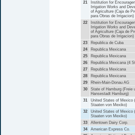
21
Institution for Encourage
Irrigation Works and Dev
of Agriculture (Caja de 
para Obras de Irrigacion)
22
Institution for Encourage
Irrigation Works and Dev
of Agriculture (Caja de 
para Obras de Irrigacion)
23
Republica de Cuba
24
Republica Mexicana
25
Republica Mexicana
26
Republica Mexicana (4 S
27
Republica Mexicana
28
Republica Mexicana
29
Rhein-Main-Donau AG
30
State of Hamburg (Freie 
Hansestadt Hamburg)
31
United States of Mexico (
Staaten von Mexiko)
32
United States of Mexico (
Staaten von Mexiko)
33
Allentown Dairy Corp.
34
American Express Co.