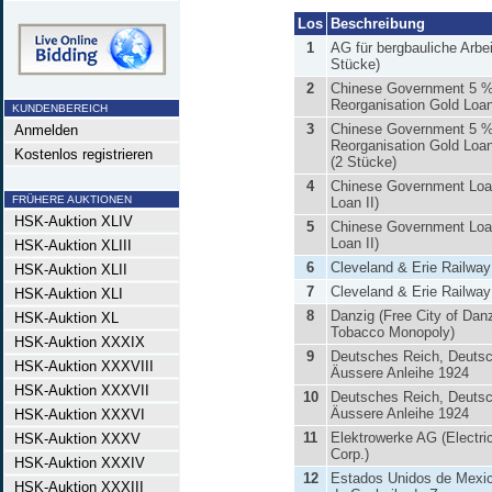
Los
Beschreibung
1
AG für bergbauliche Arbei
Stücke)
2
Chinese Government 5 
Reorganisation Gold Loan
KUNDENBEREICH
3
Chinese Government 5 
Anmelden
Reorganisation Gold Loan
Kostenlos registrieren
(2 Stücke)
4
Chinese Government Loa
FRÜHERE AUKTIONEN
Loan II)
HSK-Auktion XLIV
5
Chinese Government Loa
Loan II)
HSK-Auktion XLIII
6
Cleveland & Erie Railway
HSK-Auktion XLII
7
Cleveland & Erie Railway
HSK-Auktion XLI
8
Danzig (Free City of Danz
HSK-Auktion XL
Tobacco Monopoly)
HSK-Auktion XXXIX
9
Deutsches Reich, Deuts
HSK-Auktion XXXVIII
Äussere Anleihe 1924
HSK-Auktion XXXVII
10
Deutsches Reich, Deuts
Äussere Anleihe 1924
HSK-Auktion XXXVI
11
Elektrowerke AG (Electri
HSK-Auktion XXXV
Corp.)
HSK-Auktion XXXIV
12
Estados Unidos de Mexi
HSK-Auktion XXXIII