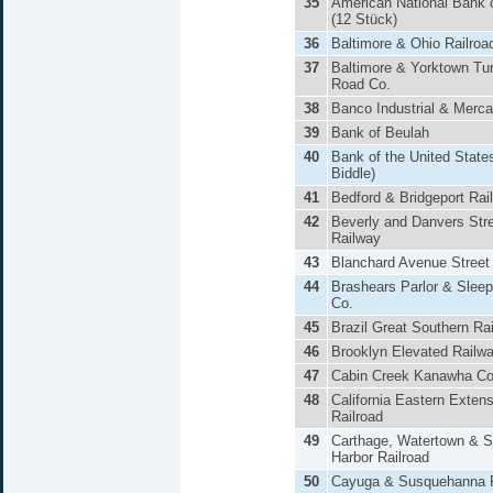
35
American National Bank 
(12 Stück)
36
Baltimore & Ohio Railroa
37
Baltimore & Yorktown Tu
Road Co.
38
Banco Industrial & Mercan
39
Bank of Beulah
40
Bank of the United State
Biddle)
41
Bedford & Bridgeport Rai
42
Beverly and Danvers Str
Railway
43
Blanchard Avenue Street
44
Brashears Parlor & Sleep
Co.
45
Brazil Great Southern Ra
46
Brooklyn Elevated Railw
47
Cabin Creek Kanawha Co
48
California Eastern Exten
Railroad
49
Carthage, Watertown & 
Harbor Railroad
50
Cayuga & Susquehanna R