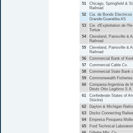
51
Chicago, Springfield & St
Railroad
52
Cia. de Bonds Electrico
Grande-Guaratiba AS
53
Cie. d'Exploitation de l'Ile
Tortue
54
Cleveland, Painsville & 
Railroad
55
Cleveland, Painsville & 
Railroad
56
Commercial Bank of Keo
57
Commercial Cable Co.
58
Commercial State Bank o
59
Commonwealth Fisheries
60
Compania Argentina de M
Deutz Otto Legitimo S.A.
61
Confederate States of Am
Stücke)
62
Dayton & Michigan Railr
63
Docks Connecting Railw
64
Empresa Pesquera Molle
65
Ford Technical Laboratori
66
Gillette Mfg. Co.