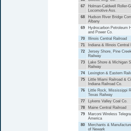
67
Holman-Caldwell Roller-G
Locomotive Ass.
68
Hudson River Bridge Co
Albany
69
Hydrocarbon Petroleum H
and Power Co.
70
Illinois Central Railroad
71
Indiana & Illinois Central
72
Jersey Shore, Pine Creek
Railway
73
Lake Shore & Michigan S
Railway
74
Lexington & Eastern Rai
75
Little Miami Railroad & C
Indiana Railroad Co.
76
Little Rock, Mississippi 
Texas Railway
77
Lykens Valley Coal Co.
78
Maine Central Railroad
79
Marconi Wireless Telegra
America
80
Merchants & Manufactur
of Newark