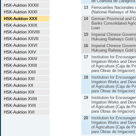
de Coahuila de Zaragoza
HSK-Auktion XXXII
13
Ferrocarriles Nacionales
HSK-Auktion XXXI
(National Railways of Me
HSK-Auktion XXX
14
German Provincial and 
Banks Consolidated Agric
HSK-Auktion XXIX
Loan
HSK-Auktion XXVIII
15
Imperial Chinese Gover
HSK-Auktion XXVII
Hukuang Railways Gold 
HSK-Auktion XXVI
16
Imperial Chinese Gover
Hukuang Railways Gold 
HSK-Auktion XXV
17
Institution for Encourage
HSK-Auktion XXIV
Irrigation Works and Dev
HSK-Auktion XXIII
of Agriculture (Caja de 
para Obras de Irrigacion)
HSK-Auktion XXII
18
Institution for Encourage
HSK-Auktion XXI
Irrigation Works and Dev
HSK-Auktion XX
of Agriculture (Caja de 
para Obras de Irrigacion)
HSK-Auktion XIX
19
Institution for Encourage
HSK-Auktion XVIII
Irrigation Works and Dev
HSK-Auktion XVII
of Agriculture (Caja de 
para Obras de Irrigacion)
HSK-Auktion XVI
20
Institution for Encourage
Irrigation Works and Dev
of Agriculture (Caja de 
para Obras de Irrigacion)