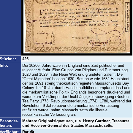
Stücknr.:
425
Info:
Die 1620er Jahre waren in England eine Zeit politischer und
religöser Aufruhr. Eine Gruppe von Pilgrims und Puritaner zog
1628 und 1629 in die Neue Welt und gründeten Salem. Die
“Great Migration” begann 1630. Boston wurde 1632 Hauptstadt
der bis 1691 streng theokratisch regierten Massachusetts Bay
Colony. Im 18. Jh. durch Handel aufblühend empfand das Land
die merkantilistische Politik Englands besonders drückend und
wurde zum Vorkämper der Unabhängigkeitsbewegung (Boston
Tea Party 1773, Revolutionsregierung 1774). 1780, wahrend der
Revolution, 9 Jahre bevor die amerikanische Verfassung
ratifiziert wurde, nahm Massachusetts die liberale,
republikanische Verfassung an.
Besonder-
Mehrere Originalsignaturen, u.a. Henry Gardner, Treasurer
heiten:
und Receiver-General des Staates Massachusetts.
Verfügbar:
Rarität.