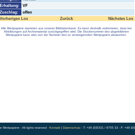
Erhaltung:
VF
Zuschlag:
offen
Vorheriges Los
Zurück
Nächstes Los
Alle Wertpapiere stammen aus unserer Bilddatenbank. Es kann deshalb vorkommen, dass bei
Abbildungen auf Archivmaterial zurückgegriffen wird. Die Stückenummer des abgebildeten
Wertpapiers kann also von der Nummer des zu versteigernden Wertpapiers abweichen.
Wertpapiere - All rights reserved -
Kontakt
|
Datenschutz
- T: +49 (0)5331 / 9755 33 - F: +49 (0