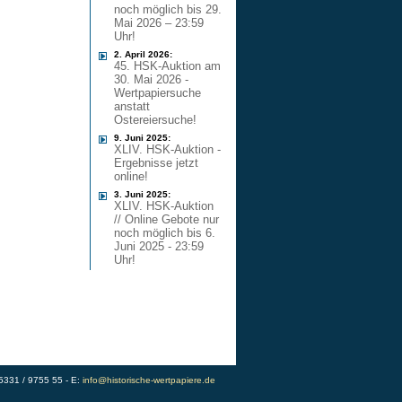
noch möglich bis 29.
Mai 2026 – 23:59
Uhr!
2. April 2026:
45. HSK-Auktion am
30. Mai 2026 -
Wertpapiersuche
anstatt
Ostereiersuche!
9. Juni 2025:
XLIV. HSK-Auktion -
Ergebnisse jetzt
online!
3. Juni 2025:
XLIV. HSK-Auktion
// Online Gebote nur
noch möglich bis 6.
Juni 2025 - 23:59
Uhr!
)5331 / 9755 55 - E:
info@historische-wertpapiere.de