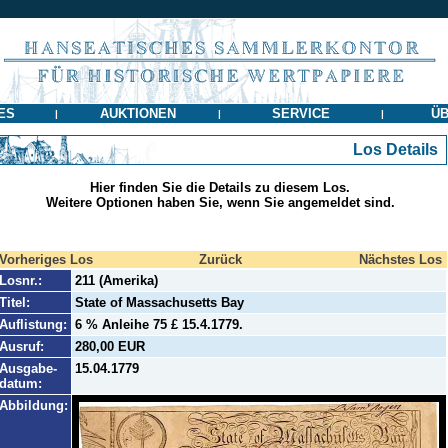
ES
AUKTIONEN
SERVICE
ÜB
|
|
|
Los Details
Hier finden Sie die Details zu diesem Los.
Weitere Optionen haben Sie, wenn Sie angemeldet sind.
Vorheriges Los
Zurück
Nächstes Los
Losnr.:
211 (Amerika)
Titel:
State of Massachusetts Bay
Auflistung:
6 % Anleihe 75 £ 15.4.1779.
Ausruf:
280,00 EUR
Ausgabe-
15.04.1779
datum:
Abbildung: