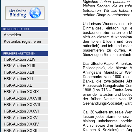
täglichen Leben passieren,
kleinen Sachen, die es zuhau
betrachten. Wir alle haben
schöne Dinge zu entdecken.
Und etwas Wundervolles, et
Einmaliges, einfach nur 
KUNDENBEREICH
bestaunen. Sie halten ein M
Anmelden
sich an diesem Auktionskat
Kostenlos registrieren
den tollen Bildern und Ges
männlich) und ich sind mäch
präsentieren zu dürfen. 
FRÜHERE AUKTIONEN
überzeugen Sie sich einfach 
HSK-Auktion XLIV
Das älteste Papier Amerika
HSK-Auktion XLIII
Philadelphia), die ältest
HSK-Auktion XLII
Ahlingsahs Manufactur Wer
Dänemarks von 1800 (Los
HSK-Auktion XLI
Bank), die zweitälteste A
HSK-Auktion XL
Preussisch-Bengalische Com
1808 (Los 715 – Fünfte Ass
HSK-Auktion XXXIX
einer der ältesten und bede
HSK-Auktion XXXVIII
der frühen Neuzeit von 1
Seehandlungs-Societät) wart
HSK-Auktion XXXVII
HSK-Auktion XXXVI
Ca. 30 weitere museale Wer
lassen jedes Sammlerherz h
HSK-Auktion XXXV
bislang unbekannte nordd
HSK-Auktion XXXIV
Archiv sowie drei fantasti
Kirchen & Soziales) im An
HSK-Auktion XXXIII