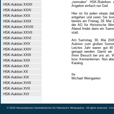
„normalen“ HSK-Rubriken 
HSK-Auktion XXXII
Angebot einfach nur Geil.
HSK-Auktion XXXI
Hier ist für jeden etwas da
HSK-Auktion XXX
entgehen und seien Sie live
bereits am Freitag, 29. Ma
HSK-Auktion XXIX
der AG für Historische We
HSK-Auktion XXVIII
Abend findet dann ein Samm
HSK-Auktion XXVII
statt.
HSK-Auktion XXVI
Am Samstag, 30. Mai 2026
HSK-Auktion XXV
Auktion zum großen Somme
Letztes Jahr waren gut 40
HSK-Auktion XXIV
getoppt werden. Damit wir 
HSK-Auktion XXIII
Ihren Besuch bei uns an. W
bzw. Kennenlernen. Nun abe
HSK-Auktion XXII
Katalog.
HSK-Auktion XXI
HSK-Auktion XX
Ihr
HSK-Auktion XIX
Michael Weingarten
HSK-Auktion XVIII
HSK-Auktion XVII
HSK-Auktion XVI
© 2026 Hanseatisches Sammlerkontor für Historische Wertpapiere - All rights reserved -
Kon