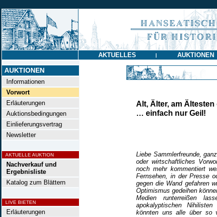
AKTUELLES
AUKTIONEN
|
AUKTIONEN
Informationen
Vorwort
Erläuterungen
Alt, Älter, am Ältesten 
… einfach nur Geil!
Auktionsbedingungen
Einlieferungsvertrag
Newsletter
Liebe Sammlerfreunde, ganz 
AKTUELLE AUKTION
oder wirtschaftliches Vorwo
Nachverkauf und
noch mehr kommentiert wer
Ergebnisliste
Fernsehen, in der Presse od
Katalog zum Blättern
gegen die Wand gefahren wi
Optimismus gedeihen können. 
Medien runterreißen la
LIVE BIETEN
apokalyptischen Nihiliste
Erläuterungen
könnten uns alle über so 