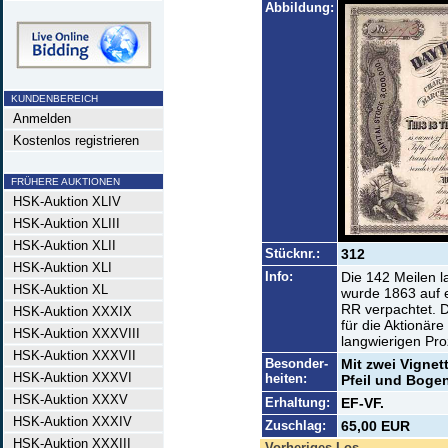
Abbildung:
KUNDENBEREICH
Anmelden
Kostenlos registrieren
FRÜHERE AUKTIONEN
HSK-Auktion XLIV
HSK-Auktion XLIII
HSK-Auktion XLII
Stücknr.:
312
HSK-Auktion XLI
Info:
Die 142 Meilen l
HSK-Auktion XL
wurde 1863 auf e
RR verpachtet. D
HSK-Auktion XXXIX
für die Aktionär
HSK-Auktion XXXVIII
langwierigen Pro
HSK-Auktion XXXVII
Besonder-
Mit zwei Vignet
HSK-Auktion XXXVI
heiten:
Pfeil und Bogen
HSK-Auktion XXXV
Erhaltung:
EF-VF.
HSK-Auktion XXXIV
Zuschlag:
65,00 EUR
HSK-Auktion XXXIII
Vorheriges Los