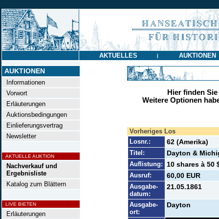
AKTUELLES
AUKTIONEN
|
AUKTIONEN
Informationen
Hier finden Sie
Vorwort
Weitere Optionen habe
Erläuterungen
Auktionsbedingungen
Einlieferungsvertrag
Vorheriges Los
Newsletter
Losnr.:
62 (Amerika)
Titel:
Dayton & Michi
AKTUELLE AUKTION
Auflistung:
10 shares à 50 $
Nachverkauf und
Ergebnisliste
Ausruf:
60,00 EUR
Katalog zum Blättern
Ausgabe-
21.05.1861
datum:
Ausgabe-
Dayton
LIVE BIETEN
ort:
Erläuterungen