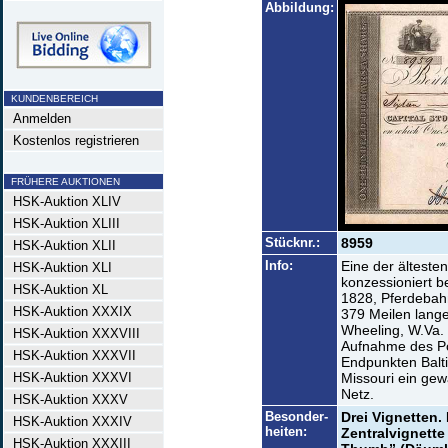
Abbildung:
KUNDENBEREICH
Anmelden
Kostenlos registrieren
FRÜHERE AUKTIONEN
HSK-Auktion XLIV
HSK-Auktion XLIII
Stücknr.:
8959
HSK-Auktion XLII
Info:
Eine der älteste
HSK-Auktion XLI
konzessioniert b
HSK-Auktion XL
1828, Pferdebahn
HSK-Auktion XXXIX
379 Meilen lange
Wheeling, W.Va. 
HSK-Auktion XXXVIII
Aufnahme des Po
HSK-Auktion XXXVII
Endpunkten Balti
HSK-Auktion XXXVI
Missouri ein gew
Netz.
HSK-Auktion XXXV
Besonder-
Drei Vignetten
HSK-Auktion XXXIV
heiten:
Zentralvignette
HSK-Auktion XXXIII