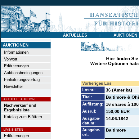
AKTUELLES
AUKTIONEN
|
AUKTIONEN
Informationen
Hier finden Sie
Vorwort
Weitere Optionen habe
Erläuterungen
Auktionsbedingungen
Einlieferungsvertrag
Vorheriges Los
Newsletter
Losnr.:
36 (Amerika)
Titel:
Baltimore & Ohi
AKTUELLE AUKTION
Auflistung:
16 shares à 100
Nachverkauf und
Ergebnisliste
Ausruf:
150,00 EUR
Katalog zum Blättern
Ausgabe-
14.06.1842
datum:
Ausgabe-
Baltimore
LIVE BIETEN
ort:
Erläuterungen