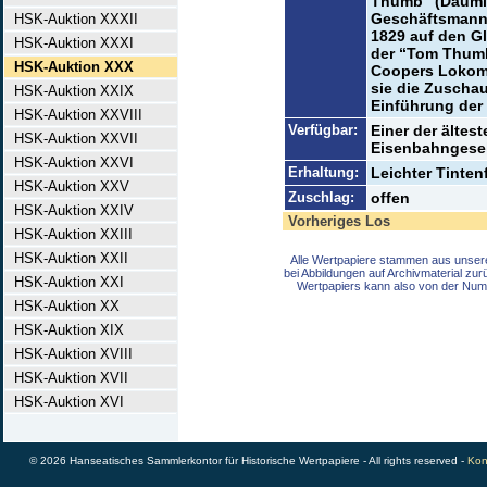
Thumb” (Däumli
Geschäftsmanne
HSK-Auktion XXXII
1829 auf den G
HSK-Auktion XXXI
der “Tom Thum
HSK-Auktion XXX
Coopers Lokomo
sie die Zuscha
HSK-Auktion XXIX
Einführung der
HSK-Auktion XXVIII
Verfügbar:
Einer der ältes
HSK-Auktion XXVII
Eisenbahngesel
HSK-Auktion XXVI
Erhaltung:
Leichter Tintenf
HSK-Auktion XXV
Zuschlag:
offen
HSK-Auktion XXIV
Vorheriges Los
HSK-Auktion XXIII
HSK-Auktion XXII
Alle Wertpapiere stammen aus unser
bei Abbildungen auf Archivmaterial zu
HSK-Auktion XXI
Wertpapiers kann also von der Num
HSK-Auktion XX
HSK-Auktion XIX
HSK-Auktion XVIII
HSK-Auktion XVII
HSK-Auktion XVI
© 2026 Hanseatisches Sammlerkontor für Historische Wertpapiere - All rights reserved -
Kon