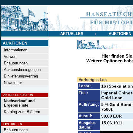
AKTUELLES
AUKTIONEN
|
AUKTIONEN
Informationen
Hier finden Sie
Vorwort
Weitere Optionen habe
Erläuterungen
Auktionsbedingungen
Einlieferungsvertrag
Vorheriges Los
Newsletter
Losnr.:
16 (Spekulation
Titel:
Imperial Chine
AKTUELLE AUKTION
Gold Loan
Nachverkauf und
Auflistung:
5 % Gold Bond 1
Ergebnisliste
7500).
Katalog zum Blättern
Ausruf:
90,00 EUR
Ausgabe-
15.06.1911
LIVE BIETEN
datum:
Erläuterungen