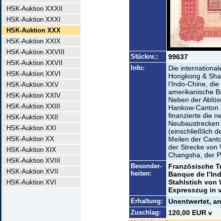
HSK-Auktion XXXII
HSK-Auktion XXXI
HSK-Auktion XXX
HSK-Auktion XXIX
HSK-Auktion XXVIII
Stücknr.:
99637
HSK-Auktion XXVII
Info:
Die international
HSK-Auktion XXVI
Hongkong & Shan
l’Indo-Chine, di
HSK-Auktion XXV
amerikanische B
HSK-Auktion XXIV
Neben der Ablös
HSK-Auktion XXIII
Hankow-Canton R
finanzierte die 
HSK-Auktion XXII
Neubaustrecken 
HSK-Auktion XXI
(einschließlich d
HSK-Auktion XX
Meilen der Cant
der Strecke von
HSK-Auktion XIX
Changsha, der P
HSK-Auktion XVIII
Besonder-
Französische T
HSK-Auktion XVII
heiten:
Banque de l’Ind
Stahlstich von 
HSK-Auktion XVI
Expresszug in v
Erhaltung:
Unentwertet, a
Zuschlag:
120,00 EUR v