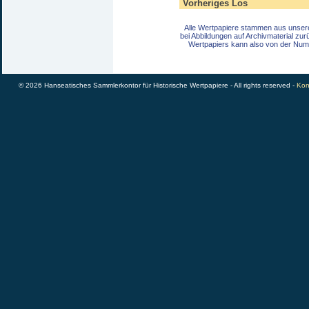
Vorheriges Los
Alle Wertpapiere stammen aus unser
bei Abbildungen auf Archivmaterial zu
Wertpapiers kann also von der Num
© 2026 Hanseatisches Sammlerkontor für Historische Wertpapiere - All rights reserved -
Kon