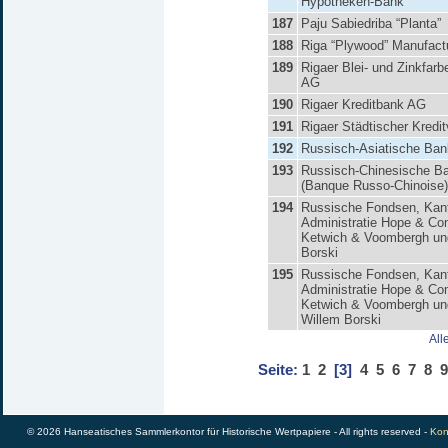
Hypotheken-Bank
187
Paju Sabiedriba “Planta”
188
Riga “Plywood” Manufact
189
Rigaer Blei- und Zinkfar
AG
190
Rigaer Kreditbank AG
191
Rigaer Städtischer Kredit
192
Russisch-Asiatische Ban
193
Russisch-Chinesische B
(Banque Russo-Chinoise)
194
Russische Fondsen, Kan
Administratie Hope & Co
Ketwich & Voombergh un
Borski
195
Russische Fondsen, Kan
Administratie Hope & Co
Ketwich & Voombergh u
Willem Borski
All
Seite:
1
2
[3]
4
5
6
7
8
9
© 2026 Hanseatisches Sammlerkontor für Historische Wertpapiere - All rights reserved -
Kon