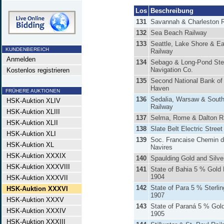
Los
Beschreibung
131
Savannah & Charleston R
132
Sea Beach Railway
133
Seattle, Lake Shore & Ea
KUNDENBEREICH
Railway
Anmelden
134
Sebago & Long-Pond St
Navigation Co.
Kostenlos registrieren
135
Second National Bank o
Haven
FRÜHERE AUKTIONEN
136
Sedalia, Warsaw & Sout
HSK-Auktion XLIV
Railway
HSK-Auktion XLIII
137
Selma, Rome & Dalton Ra
HSK-Auktion XLII
138
Slate Belt Electric Stree
HSK-Auktion XLI
139
Soc. Francaise Chemin d
HSK-Auktion XL
Navires
HSK-Auktion XXXIX
140
Spaulding Gold and Silve
HSK-Auktion XXXVIII
141
State of Bahia 5 % Gold 
1904
HSK-Auktion XXXVII
142
State of Para 5 % Sterlin
HSK-Auktion XXXVI
1907
HSK-Auktion XXXV
143
State of Paraná 5 % Gold
HSK-Auktion XXXIV
1905
HSK-Auktion XXXIII