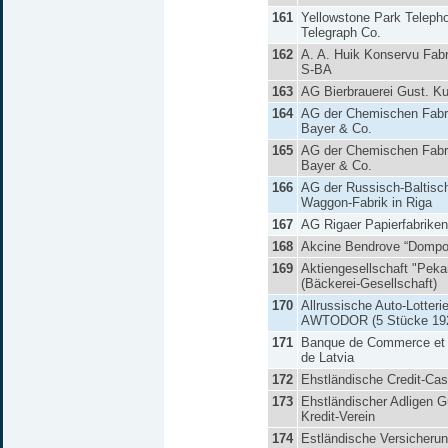
161
Yellowstone Park Teleph
Telegraph Co.
162
A. A. Huik Konservu Fabr
S-BA
163
AG Bierbrauerei Gust. Ku
164
AG der Chemischen Fabri
Bayer & Co.
165
AG der Chemischen Fabri
Bayer & Co.
166
AG der Russisch-Baltisc
Waggon-Fabrik in Riga
167
AG Rigaer Papierfabriken
168
Akcine Bendrove “Dompo
169
Aktiengesellschaft "Peka
(Bäckerei-Gesellschaft)
170
Allrussische Auto-Lotteri
AWTODOR (5 Stücke 192
171
Banque de Commerce et d
de Latvia
172
Ehstländische Credit-Ca
173
Ehstländischer Adligen G
Kredit-Verein
174
Estländische Versicheru