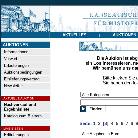
AKTUELLES
AUKTIONEN
|
AUKTIONEN
Informationen
Die Auktion ist ab
Vorwort
ein Los interessieren, m
Erläuterungen
Wir bemühen uns dan
Auktionsbedingungen
Bitte klicken Sie 
Einlieferungsvertrag
Sie haben den fo
Newsletter
AKTUELLE AUKTION
Nachverkauf und
Ergebnisliste
Katalog zum Blättern
Seite:
1
2
[3]
4
5
6
7
8
9
LIVE BIETEN
Alle Angaben in Euro
Erläuterungen