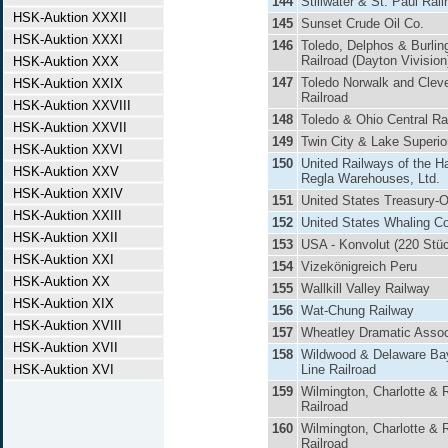
144
Stillwater & St. Paul Rail
HSK-Auktion XXXII
145
Sunset Crude Oil Co.
HSK-Auktion XXXI
146
Toledo, Delphos & Burlin
Railroad (Dayton Vivision
HSK-Auktion XXX
147
Toledo Norwalk and Clev
HSK-Auktion XXIX
Railroad
HSK-Auktion XXVIII
148
Toledo & Ohio Central Ra
HSK-Auktion XXVII
149
Twin City & Lake Superio
HSK-Auktion XXVI
150
United Railways of the 
HSK-Auktion XXV
Regla Warehouses, Ltd.
HSK-Auktion XXIV
151
United States Treasury-O
HSK-Auktion XXIII
152
United States Whaling Co
HSK-Auktion XXII
153
USA - Konvolut (220 Stü
HSK-Auktion XXI
154
Vizekönigreich Peru
HSK-Auktion XX
155
Wallkill Valley Railway
HSK-Auktion XIX
156
Wat-Chung Railway
HSK-Auktion XVIII
157
Wheatley Dramatic Assoc
HSK-Auktion XVII
158
Wildwood & Delaware Ba
HSK-Auktion XVI
Line Railroad
159
Wilmington, Charlotte & 
Railroad
160
Wilmington, Charlotte & 
Railroad