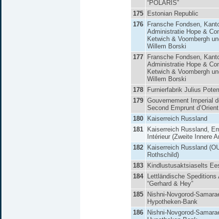
“POLARIS”
175
Estonian Republic
176
Fransche Fondsen, Kant
Administratie Hope & Co
Ketwich & Voombergh u
Willem Borski
177
Fransche Fondsen, Kant
Administratie Hope & Co
Ketwich & Voombergh u
Willem Borski
178
Furnierfabrik Julius Pot
179
Gouvernement Imperial d
Second Emprunt d’Orient
180
Kaiserreich Russland
181
Kaiserreich Russland, E
Intérieur (Zweite Innere A
182
Kaiserreich Russland (O
Rothschild)
183
Kindlustusaktsiaselts Ees
184
Lettländische Speditions
“Gerhard & Hey”
185
Nishni-Novgorod-Samara
Hypotheken-Bank
186
Nishni-Novgorod-Samara