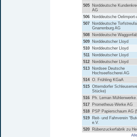
505
Norddeutsche Kundenkre
AG
506
Norddeutsche Oelimport
507
Norddeutsche Torfstreufa
Gnarrenburg AG
508
Norddeutsche Waggonfab
509
Norddeutscher Lloyd
510
Norddeutscher Lloyd
511
Norddeutscher Lloyd
512
Norddeutscher Lloyd
513
Nordsee Deutsche
Hochseefischerei AG
514
O. Frühling KGaA
515
Otterndorfer Schleusenve
Stücke)
516
Ph. Leman Mühlenwerke
517
Prometheus-Werke AG
518
PSP Papierschaum AG (5
519
Reit- und Fahrverein “But
e.V.
520
Rübenzuckerfabrik zu He
All