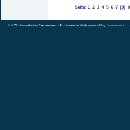
Seite:
1
2
3
4
5
6
7
[8]
9
© 2026 Hanseatisches Sammlerkontor für Historische Wertpapiere - All rights reserved -
Kon