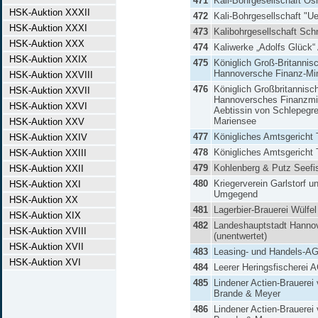
471
Kali-Bohrgesellschaft O
HSK-Auktion XXXII
472
Kali-Bohrgesellschaft "U
HSK-Auktion XXXI
473
Kalibohrgesellschaft Sch
HSK-Auktion XXX
474
Kaliwerke „Adolfs Glück“
HSK-Auktion XXIX
475
Königlich Groß-Britannis
Hannoversche Finanz-Min
HSK-Auktion XXVIII
476
Königlich Großbritannisc
HSK-Auktion XXVII
Hannoversches Finanzmin
HSK-Auktion XXVI
Aebtissin von Schlepegrel
Mariensee
HSK-Auktion XXV
477
Königliches Amtsgericht 
HSK-Auktion XXIV
478
Königliches Amtsgericht 
HSK-Auktion XXIII
479
Kohlenberg & Putz Seefi
HSK-Auktion XXII
480
Kriegerverein Garlstorf u
HSK-Auktion XXI
Umgegend
HSK-Auktion XX
481
Lagerbier-Brauerei Wülf
HSK-Auktion XIX
482
Landeshauptstadt Hanno
HSK-Auktion XVIII
(unentwertet)
HSK-Auktion XVII
483
Leasing- und Handels-A
HSK-Auktion XVI
484
Leerer Heringsfischerei 
485
Lindener Actien-Brauerei
Brande & Meyer
486
Lindener Actien-Brauerei