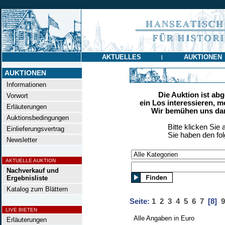
AKTUELLES
AUKTIONEN
|
AUKTIONEN
Informationen
Die Auktion ist ab
Vorwort
ein Los interessieren, m
Erläuterungen
Wir bemühen uns dan
Auktionsbedingungen
Bitte klicken Sie 
Einlieferungsvertrag
Sie haben den fo
Newsletter
AKTUELLE AUKTION
Nachverkauf und
Ergebnisliste
Katalog zum Blättern
Seite:
1
2
3
4
5
6
7
[8]
9
LIVE BIETEN
Alle Angaben in Euro
Erläuterungen