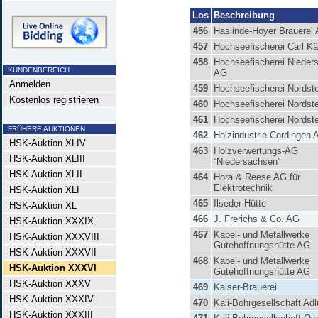
Los
Beschreibung
456
Haslinde-Hoyer Brauerei
457
Hochseefischerei Carl K
458
Hochseefischerei Nieder
KUNDENBEREICH
AG
Anmelden
459
Hochseefischerei Nordst
Kostenlos registrieren
460
Hochseefischerei Nordst
461
Hochseefischerei Nordst
FRÜHERE AUKTIONEN
462
Holzindustrie Cordingen 
HSK-Auktion XLIV
463
Holzverwertungs-AG
HSK-Auktion XLIII
“Niedersachsen”
HSK-Auktion XLII
464
Hora & Reese AG für
Elektrotechnik
HSK-Auktion XLI
465
Ilseder Hütte
HSK-Auktion XL
466
J. Frerichs & Co. AG
HSK-Auktion XXXIX
467
Kabel- und Metallwerke
HSK-Auktion XXXVIII
Gutehoffnungshütte AG
HSK-Auktion XXXVII
468
Kabel- und Metallwerke
HSK-Auktion XXXVI
Gutehoffnungshütte AG
HSK-Auktion XXXV
469
Kaiser-Brauerei
HSK-Auktion XXXIV
470
Kali-Bohrgesellschaft Ad
HSK-Auktion XXXIII