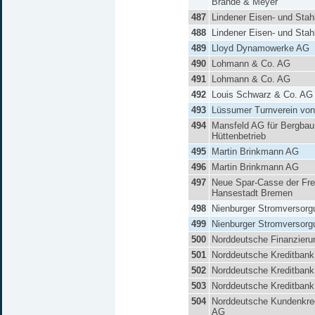
Brande & Meyer
487
Lindener Eisen- und Sta
488
Lindener Eisen- und Sta
489
Lloyd Dynamowerke AG
490
Lohmann & Co. AG
491
Lohmann & Co. AG
492
Louis Schwarz & Co. AG
493
Lüssumer Turnverein von
494
Mansfeld AG für Bergbau
Hüttenbetrieb
495
Martin Brinkmann AG
496
Martin Brinkmann AG
497
Neue Spar-Casse der Fre
Hansestadt Bremen
498
Nienburger Stromversor
499
Nienburger Stromversor
500
Norddeutsche Finanzier
501
Norddeutsche Kreditban
502
Norddeutsche Kreditban
503
Norddeutsche Kreditban
504
Norddeutsche Kundenkre
AG