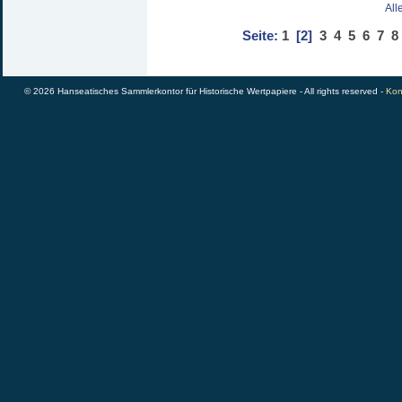
All
Seite:
1
[2]
3
4
5
6
7
8
© 2026 Hanseatisches Sammlerkontor für Historische Wertpapiere - All rights reserved -
Kon