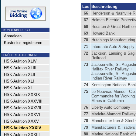
Los
Beschreibung
66
Henderson & Nashville R
67
Holmes Electric Protecti
68
Houston & Great Northern
KUNDENBEREICH
69
Howard Bank
Anmelden
70
Hutchings Manufacturing
Kostenlos registrieren
71
Interstate Auto & Suppl
72
Jackson, Lansing & Sag
FRÜHERE AUKTIONEN
Railroad
HSK-Auktion XLIV
73
Jacksonville, St. August
HSK-Auktion XLIII
Halifax River Railway +
Jacksonville, St. August
HSK-Auktion XLII
Indian River Railway
HSK-Auktion XLI
74
Kensington National Ban
HSK-Auktion XL
75
Le Nouveau Monde - Cie.
HSK-Auktion XXXIX
Commandite for Working
Mines in California
HSK-Auktion XXXVIII
76
Liberty Auto Company
HSK-Auktion XXXVII
77
Madeira-Mamoré Railway
HSK-Auktion XXXVI
78
Manchester Iron & Stee
HSK-Auktion XXXV
79
Manufacturers & Traders
HSK-Auktion XXXIV
80
Marine National Bank of t
HSK-Auktion XXXIII