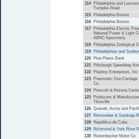
114
Philadelphia and Lancast
Turnpike Road
115
Philadelphia Bourse
116
Philadelphia Bourse
117
Philadelphia Electric Pow
National Power & Light C
ABNC-Specimen)
118
Philadelphia Zoological S
119
Philadelphian and Sunbur
120
Pine Plains Bank
121
Pittsburgh Speedway Ass
122
Playboy Enterprises, Inc.
123
Pneumatic Gun-Carriage
Co.
124
Prescott & Arizona Centr
125
Producers & Manufacture
Titusville
126
Quanah, Acme and Pacifi
127
Rensselaer & Saratoga R
128
República de Cuba
129
Richmond & York River R
130
Rickenbacker Motor Co.