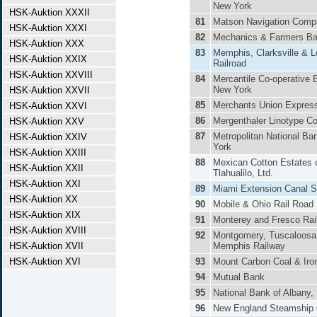
New York
HSK-Auktion XXXII
81
Matson Navigation Comp
HSK-Auktion XXXI
82
Mechanics & Farmers B
HSK-Auktion XXX
83
Memphis, Clarksville & Lo
HSK-Auktion XXIX
Railroad
HSK-Auktion XXVIII
84
Mercantile Co-operative 
New York
HSK-Auktion XXVII
85
Merchants Union Expres
HSK-Auktion XXVI
86
Mergenthaler Linotype Co
HSK-Auktion XXV
87
Metropolitan National Ba
HSK-Auktion XXIV
York
HSK-Auktion XXIII
88
Mexican Cotton Estates 
HSK-Auktion XXII
Tlahualilo, Ltd.
HSK-Auktion XXI
89
Miami Extension Canal S
HSK-Auktion XX
90
Mobile & Ohio Rail Road
HSK-Auktion XIX
91
Monterey and Fresco Rai
HSK-Auktion XVIII
92
Montgomery, Tuscaloosa
HSK-Auktion XVII
Memphis Railway
HSK-Auktion XVI
93
Mount Carbon Coal & Iro
94
Mutual Bank
95
National Bank of Albany, 
96
New England Steamship 