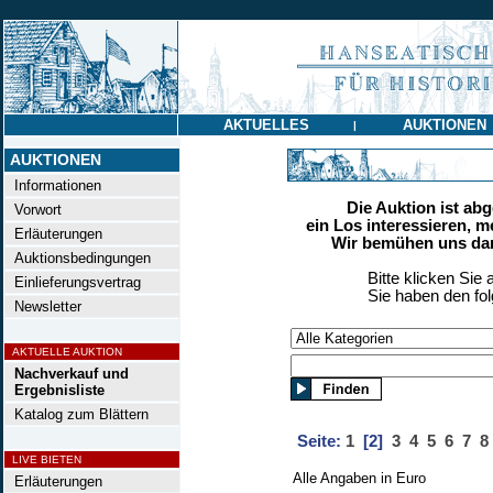
AKTUELLES
AUKTIONEN
|
AUKTIONEN
Informationen
Die Auktion ist ab
Vorwort
ein Los interessieren, m
Erläuterungen
Wir bemühen uns dan
Auktionsbedingungen
Bitte klicken Sie 
Einlieferungsvertrag
Sie haben den fo
Newsletter
AKTUELLE AUKTION
Nachverkauf und
Ergebnisliste
Katalog zum Blättern
Seite:
1
[2]
3
4
5
6
7
8
LIVE BIETEN
Alle Angaben in Euro
Erläuterungen