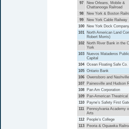
97
New Orleans, Mobile &
Chattanooga Railroad
98
New York & Boston Railr
99
New York Cable Railway
100
New York Dock Compan
101
North American Land Co
Robert Morris)
102
North River Bank in the 
York
103
Nuevos Mataderos Public
Capital
104
Ocean Floating Safe Co.
105
Ontario Bank
106
Owensboro and Nashville
107
Painesville and Hudson R
108
Pan Am Corporation
109
Pan-American Theatrical
110
Payne’s Safety First Gat
111
Pennsylvania Academy of
Arts
112
People‘s College
113
Peoria & Oquawka Railro