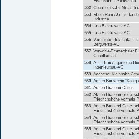
Eisenbahn-Gesellschaft
552
Oberrheinische Metall-In
553
Rhein-Ruhr AG für Hande
Industrie
554
Uno-Elektrowerk AG
555
Uno-Elektrowerk AG
556
Vereinigte Elektrizitäts- 
Bergwerks-AG
557
Vorwohle-Emmerthaler E
Gesellschaft
558
A.H.I-Bau Allgemeine Ho
Ingenieurbau-AG
559
Aachener Kleinbahn-Gese
560
Actien-Bauverein “Königs
561
Actien-Brauerei Ohligs
562
Aktien-Brauerei-Gesellsc
Friedrichshöhe vormals 
563
Actien-Brauerei-Gesellsc
Friedrichshöhe vormals 
564
Actien-Brauerei-Gesellsc
Friedrichshöhe vormals 
565
Actien-Brauerei-Gesellsc
Friedrichshöhe vormals 