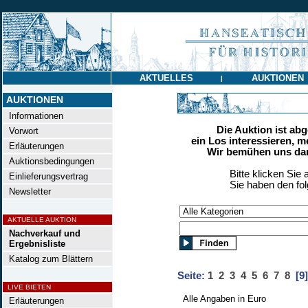
AKTUELLES
AUKTIONEN
|
AUKTIONEN
Informationen
Die Auktion ist ab
Vorwort
ein Los interessieren, m
Erläuterungen
Wir bemühen uns dan
Auktionsbedingungen
Bitte klicken Sie 
Einlieferungsvertrag
Sie haben den fo
Newsletter
AKTUELLE AUKTION
Nachverkauf und
Ergebnisliste
Katalog zum Blättern
Seite:
1
2
3
4
5
6
7
8
[9]
LIVE BIETEN
Alle Angaben in Euro
Erläuterungen