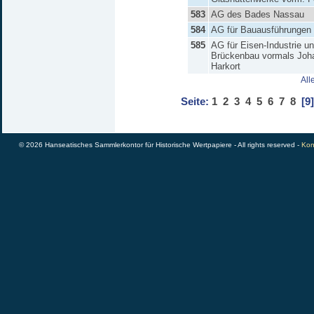
583
AG des Bades Nassau
584
AG für Bauausführungen
585
AG für Eisen-Industrie u
Brückenbau vormals Joh
Harkort
All
Seite:
1
2
3
4
5
6
7
8
[9]
© 2026 Hanseatisches Sammlerkontor für Historische Wertpapiere - All rights reserved -
Kon