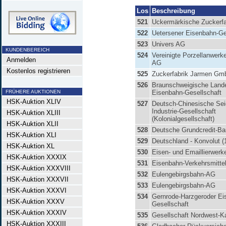
Los
Beschreibung
521
Uckermärkische Zuckerf
522
Uetersener Eisenbahn-Ge
523
Univers AG
KUNDENBEREICH
524
Vereinigte Porzellanwerk
Anmelden
AG
Kostenlos registrieren
525
Zuckerfabrik Jarmen Gm
526
Braunschweigische Land
FRÜHERE AUKTIONEN
Eisenbahn-Gesellschaft
HSK-Auktion XLIV
527
Deutsch-Chinesische Sei
Industrie-Gesellschaft
HSK-Auktion XLIII
(Kolonialgesellschaft)
HSK-Auktion XLII
528
Deutsche Grundcredit-B
HSK-Auktion XLI
529
Deutschland - Konvolut (
HSK-Auktion XL
530
Eisen- und Emaillierwer
HSK-Auktion XXXIX
531
Eisenbahn-Verkehrsmitte
HSK-Auktion XXXVIII
532
Eulengebirgsbahn-AG
HSK-Auktion XXXVII
533
Eulengebirgsbahn-AG
HSK-Auktion XXXVI
534
Gernrode-Harzgeroder Ei
HSK-Auktion XXXV
Gesellschaft
HSK-Auktion XXXIV
535
Gesellschaft Nordwest-
HSK-Auktion XXXIII