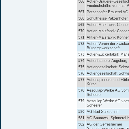
566
Actien-Brauerei-Gesellsc
Friedrichshöhe vormals 
567
Patzenhofer Brauerei AG
568
Schultheiss-Patzenhofer
569
Actien-Malzfabrik Cönner
570
Actien-Malzfabrik Cönner
571
Aktien-Malzfabrik Könner
572
Actien-Verein der Zwicka
Bürgergewerkschaft
573
Actien-Zuckerfabrik Mari
574
Actienbrauerei Augsburg
575
Actiengesellschaft Schw
576
Actiengesellschaft Schw
577
Actienspinnerei und Färbe
Kürzel
578
Aesculap-Werke AG vorma
Scheerer
579
Aesculap-Werke AG vorma
Scheerer
580
AG Bad Salzschlirf
581
AG Baumwoll-Spinnerei 
582
AG der Gerresheimer
Glashüttenwerke vorm. F