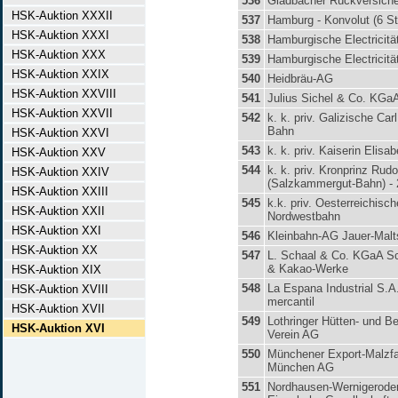
536
Gladbacher Rückversich
HSK-Auktion XXXII
537
Hamburg - Konvolut (6 S
HSK-Auktion XXXI
538
Hamburgische Electricit
HSK-Auktion XXX
539
Hamburgische Electricit
HSK-Auktion XXIX
540
Heidbräu-AG
HSK-Auktion XXVIII
541
Julius Sichel & Co. KGa
HSK-Auktion XXVII
542
k. k. priv. Galizische Car
Bahn
HSK-Auktion XXVI
543
k. k. priv. Kaiserin Elisa
HSK-Auktion XXV
544
k. k. priv. Kronprinz Rud
HSK-Auktion XXIV
(Salzkammergut-Bahn) - 
HSK-Auktion XXIII
545
k.k. priv. Oesterreichisch
HSK-Auktion XXII
Nordwestbahn
HSK-Auktion XXI
546
Kleinbahn-AG Jauer-Malt
HSK-Auktion XX
547
L. Schaal & Co. KGaA S
& Kakao-Werke
HSK-Auktion XIX
548
La Espana Industrial S.A. 
HSK-Auktion XVIII
mercantil
HSK-Auktion XVII
549
Lothringer Hütten- und B
HSK-Auktion XVI
Verein AG
550
Münchener Export-Malzfa
München AG
551
Nordhausen-Wernigerode